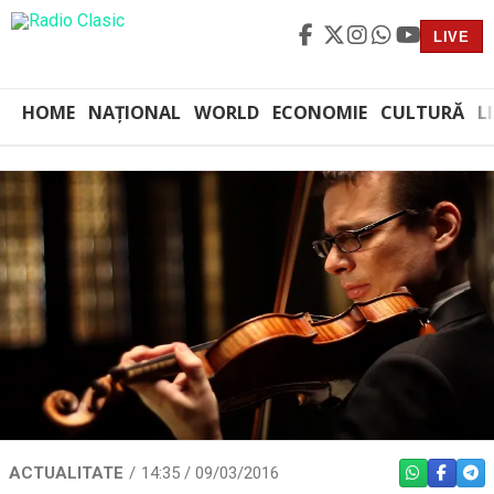
LIVE
HOME
NAȚIONAL
WORLD
ECONOMIE
CULTURĂ
L
ACTUALITATE
14:35 / 09/03/2016
WHATSAPP
FACEBO
TEL