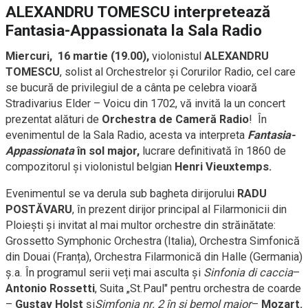
ALEXANDRU TOMESCU interpretează
Fantasia-Appassionata la Sala Radio
Miercuri, 16 martie (19.00),
violonistul
ALEXANDRU
TOMESCU
, solist al Orchestrelor și Corurilor Radio, cel care
se bucură de privilegiul de a cânta pe celebra vioară
Stradivarius Elder – Voicu din 1702, vă invită la un concert
prezentat alături de
Orchestra de Cameră Radio
! În
evenimentul de la Sala Radio, acesta va interpreta
Fantasia-
Appassionata
în sol major,
lucrare definitivată în 1860 de
compozitorul și violonistul belgian
Henri Vieuxtemps.
Evenimentul se va derula sub bagheta dirijorului
RADU
POSTĂVARU
, în prezent dirijor principal al Filarmonicii din
Ploiești și invitat al mai multor orchestre din străinătate:
Grossetto Symphonic Orchestra (Italia), Orchestra Simfonică
din Douai (Franța), Orchestra Filarmonică din Halle (Germania)
ș.a. În programul serii veți mai asculta și
Sinfonia di caccia
–
Antonio Rossetti
, Suita „St.Paul" pentru orchestra de coarde
–
Gustav Holst
și
Simfonia nr. 2 în si bemol major
–
Mozart.