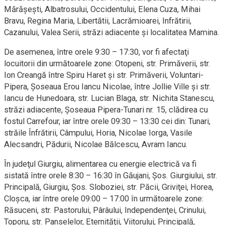
Mărăşeşti, Albatrosului, Occidentului, Elena Cuza, Mihai
Bravu, Regina Maria, Libertătii, Lacrămioarei, Infrătirii,
Cazanului, Valea Serii, străzi adiacente şi localitatea Mamina.
De asemenea, între orele 9:30 – 17:30, vor fi afectaţi
locuitorii din următoarele zone: Otopeni, str. Primăverii, str.
Ion Creangă între Spiru Haret şi str. Primăverii, Voluntari-
Pipera, Şoseaua Erou Iancu Nicolae, între Jollie Ville şi str.
Iancu de Hunedoara, str. Lucian Blaga, str. Nichita Stanescu,
străzi adiacente, Şoseaua Pipera-Tunari nr. 15, clădirea cu
fostul Carrefour, iar între orele 09:30 – 13:30 cei din: Tunari,
străile Înfrătirii, Câmpului, Horia, Nicolae Iorga, Vasile
Alecsandri, Pădurii, Nicolae Bălcescu, Avram Iancu.
În judeţul Giurgiu, alimentarea cu energie electrică va fi
sistată între orele 8:30 – 16:30 în Găujani, Şos. Giurgiului, str.
Principală, Giurgiu, Şos. Sloboziei, str. Păcii, Griviţei, Horea,
Cloşca, iar între orele 09:00 – 17:00 în următoarele zone:
Răsuceni, str. Pastorului, Pârâului, Independenţei, Crinului,
Toporu, str. Panselelor, Eternităţii, Viitorului, Principală,