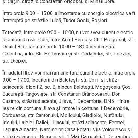
şi Caşin, străzile Constantin Aricescu şi Mihail Jora.
Între orele 9:00 – 15:00, alimentarea cu energie electrică va fi
întreruptă pe străzile Luică, Tudor Gociu, Roşiori.
Totodată, între orele 9:00 – 16:00, nu vor avea curent electric
locuitorii din str. Odei, între Aurel Perşu şi CET Progresul, str.
Dealul Babi, iar între orele 10:00 – 18:00 cei din Şos.
Colentina, între Str. Hortensiei şi str. Codalbiţei, str. Poeziei,
str. Dropiei.
În judeţul Ilfov, vor mai rămâne fără curent electric, între orele
9:00 – 17:00, locuitorii din Baloteşti, str. Unirii şi străzi
adiacente, bloc F2, sc. B, blocuri Baloteşti, Mogoşoaia, Şos.
Bucureşti-Targovişte, str. Constantin Brâncoveanu, Don
Casimo, străzi adiacente, Jilava, 1 Decembrie, DN5 – între
ieşire din comuna Jilava şi intrare în comuna 1 Decembrie,
Corbeanca, str. Cantonului, Molidului, Gladiolei, Nufărului,
Irisului, Lalelei, Daliei, Liliacului, străzi adiacente, Fermei,
Laguna Albastră, Narciselor, Casa Rotaru, Vila Voiculescu şi
străzi adiacente, Berceni, str. 1 Mai, Câmpului, 1 Decembrie,