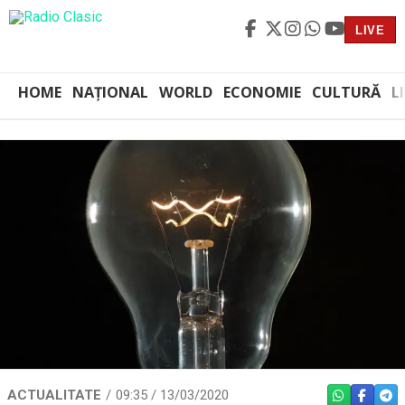
LIVE
HOME
NAȚIONAL
WORLD
ECONOMIE
CULTURĂ
L
ACTUALITATE
09:35 / 13/03/2020
WHATSAPP
FACEBO
TEL