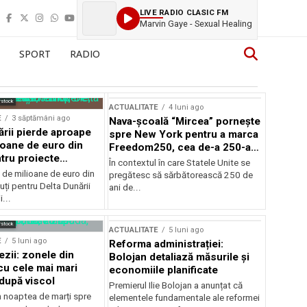
LIVE RADIO CLASIC FM
Marvin Gaye - Sexual Healing
SPORT
RADIO
rstock
ACTUALITATE
4 luni ago
E
3 săptămâni ago
Nava-școală “Mircea” pornește
ării pierde aproape
spre New York pentru a marca
ioane de euro din
Freedom250, cea de-a 250-a
tru proiecte
aniversare a Statelor Unite
În contextul în care Statele Unite se
de milioane de euro din
pregătesc să sărbătorească 250 de
ți pentru Delta Dunării
ani de...
...
rstock
ACTUALITATE
5 luni ago
E
5 luni ago
Reforma administrației:
ezii: zonele din
Bolojan detaliază măsurile și
u cele mai mari
economiile planificate
după viscol
Premierul Ilie Bolojan a anunțat că
n noaptea de marți spre
elementele fundamentale ale reformei