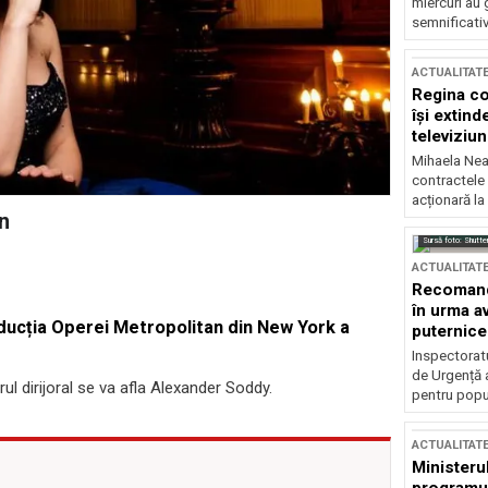
miercuri au 
semnificati
ACTUALITAT
Regina co
își extind
televiziun
Mihaela Nea
contractele 
acționară la
n
Sursă foto: Shutte
ACTUALITAT
Recomandă
în urma av
roducția Operei Metropolitan din New York a
puternice
Inspectoratu
de Urgență 
itrul dirijoral se va afla Alexander Soddy.
pentru popula
ACTUALITAT
Ministerul