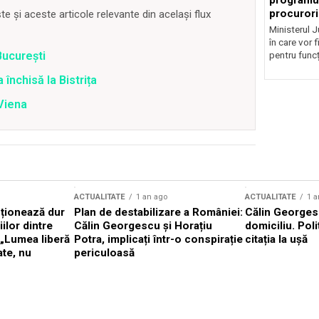
programul
procurori
 și aceste articole relevante din același flux
Ministerul Ju
în care vor f
Bucureşti
pentru funcți
închisă la Bistrița
 Viena
ACTUALITATE
1 an ago
ACTUALITATE
1 a
cționează dur
Plan de destabilizare a României:
Călin Georgesc
ilor dintre
Călin Georgescu și Horațiu
domiciliu. Poli
 „Lumea liberă
Potra, implicați într-o conspirație
citația la ușă
ate, nu
periculoasă