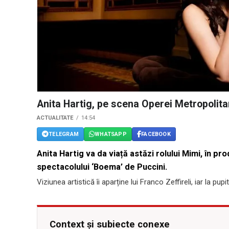
Anita Hartig, pe scena Operei Metropolita
ACTUALITATE
14:54
TELEGRAM
WHATSAPP
FACEBOOK
Anita Hartig va da viață astăzi rolului Mimi, în p
spectacolului ‘Boema’ de Puccini.
Viziunea artistică îi aparține lui Franco Zeffireli, iar la pup
Context și subiecte conexe