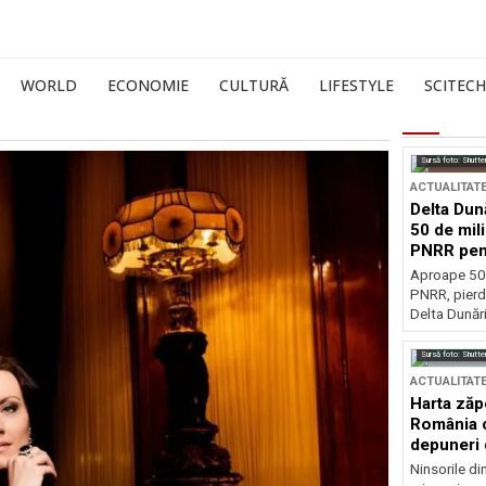
WORLD
ECONOMIE
CULTURĂ
LIFESTYLE
SCITECH
Sursă foto: Shutte
ACTUALITAT
Delta Dun
50 de mil
PNRR pen
esențiale
Aproape 50 
PNRR, pierdu
Delta Dunării
Sursă foto: Shutte
ACTUALITAT
Harta zăp
România c
depuneri 
Ninsorile di