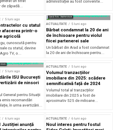
generat un strat
administrației au fost convenite...
v de zăpadă...
Sursă foto: Shutterstock
E
5 luni ago
ACTUALITATE
5 luni ago
ntractelor cu statul
Bărbat condamnat la 20 de ani
e afacerea printr-o
de închisoare pentru violul
e agricolă
fiicei partenerei sale
gu, cunoscută pentru
Un bărbat din Arad a fost condamnat
sale cu statul, devine
la 20 de ani de închisoare pentru...
 Agro TV, o...
rstock
ACTUALITATE
5 luni ago
E
5 luni ago
Volumul tranzacțiilor
rile ISU București
imobiliare din 2025: scădere
ertizării de ninsori
semnificativă față de 2024
Volumul total al tranzacțiilor
l General pentru Situații
imobiliare din 2025 a fost de
a emis recomandări
aproximativ 525 de milioane...
ție, în urma avertizării...
E
6 luni ago
ACTUALITATE
6 luni ago
 Justiției anunță
Noul interes pentru fostul