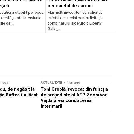
 interviurilor pentru
Sidex Galați: Investitori mari
-șefi
cer caietul de sarcini
stiției a stabilit perioada
Mai mulți investitori au solicitat
i desfășurate interviurile
caietul de sarcini pentru licitația
ile de...
combinatului siderurgic Liberty
Galați,...
n ago
ACTUALITATE
1 an ago
ACTUALITATE
u, de negăsit la
Toni Greblă, revocat din funcția
Ilie Boloj
ția Buftea i-a lăsat
de președinte al AEP. Zsombor
alegerilor
Vajda preia conducerea
constituți
interimară
concentră
viitoarelo