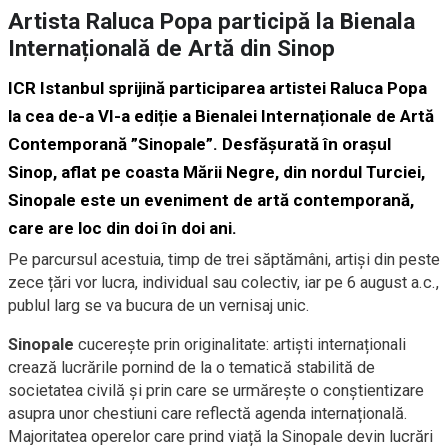
Artista Raluca Popa participă la Bienala
Internațională de Artă din Sinop
ICR Istanbul sprijină participarea artistei Raluca Popa
la cea de-a VI-a ediție a Bienalei Internaționale de Artă
Contemporană ”Sinopale”. Desfășurată în orașul
Sinop, aflat pe coasta Mării Negre, din nordul Turciei,
Sinopale este un eveniment de artă contemporană,
care are loc din doi în doi ani.
Pe parcursul acestuia, timp de trei săptămâni, artiși din peste
zece țări vor lucra, individual sau colectiv, iar pe 6 august a.c.,
publul larg se va bucura de un vernisaj unic.
Sinopale
cucerește prin originalitate: artiști internaționali
crează lucrările pornind de la o tematică stabilită de
societatea civilă și prin care se urmărește o conștientizare
asupra unor chestiuni care reflectă agenda internațională.
Majoritatea operelor care prind viață la Sinopale devin lucrări