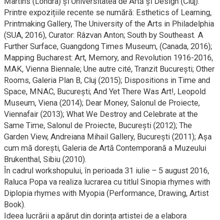
Martins (Londra) și Universitatea de Artă și Design (Cluj).
Printre expozițiile recente se numără: Esthetics of Learning,
Printmaking Gallery, The University of the Arts in Philadelphia
(SUA, 2016), Curator: Râzvan Anton; South by Southeast. A
Further Surface, Guangdong Times Museum, (Canada, 2016);
Mapping Bucharest: Art, Memory, and Revolution 1916-2016,
MAK, Vienna Biennale; Une autre cité, Tranzit București; Other
Rooms, Galeria Plan B, Cluj (2015); Dispositions in Time and
Space, MNAC, București; And Yet There Was Art!, Leopold
Museum, Viena (2014); Dear Money, Salonul de Proiecte,
Viennafair (2013); What We Destroy and Celebrate at the
Same Time, Salonul de Proiecte, București (2012); The
Garden View, Andreiana Mihail Gallery, București (2011); Așa
cum mă dorești, Galeria de Artă Contemporană a Muzeului
Brukenthal, Sibiu (2010).
În cadrul workshopului, în perioada 31 iulie – 5 august 2016,
Raluca Popa va realiza lucrarea cu titlul Sinopia rhymes with
Diplopia rhymes with Myopia (Performance, Drawing, Artist
Book).
Ideea lucrării a apărut din dorința artistei de a elabora