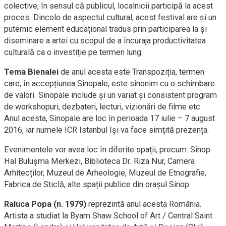
colective, în sensul că publicul, localnicii participă la acest
proces. Dincolo de aspectul cultural, acest festival are și un
puternic element educațional tradus prin participarea la și
diseminare a artei cu scopul de a încuraja productivitatea
culturală ca o investiție pe termen lung.
Tema Bienalei
de anul acesta este Transpoziția, termen
care, în accepțiunea Sinopale, este sinonim cu o schimbare
de valori. Sinopale include și un variat și consistent program
de workshopuri, dezbateri, lecturi, vizionări de filme etc.
Anul acesta, Sinopale are loc în perioada 17 iulie – 7 august
2016, iar numele ICR Istanbul își va face simțită prezența.
Evenimentele vor avea loc în diferite spații, precum: Sinop
Hal Bulușma Merkezi, Biblioteca Dr. Riza Nur, Camera
Arhitecților, Muzeul de Arheologie, Muzeul de Etnografie,
Fabrica de Sticlă, alte spații publice din orașul Sinop.
Raluca Popa (n. 1979)
reprezintă anul acesta România.
Artista a studiat la Byam Shaw School of Art / Central Saint