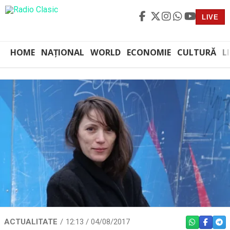
LIVE
HOME
NAȚIONAL
WORLD
ECONOMIE
CULTURĂ
L
ACTUALITATE
12:13 / 04/08/2017
WHATSAPP
FACEBO
TEL