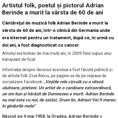
Artistul folk, poetul şi pictorul Adrian
Berinde a murit la vârsta de 60 de ani
Cântăreţul de muzică folk Adrian Berinde a murit la
vârsta de 60 de ani, într-o clinică din Germania unde
era internat pentru un tratament, după ce, în urmă cu
doi ani, a fost diagnosticat cu cancer.
Artistul era bolnav de mai mulţi ani, în 2009 fiind supus unui
transplant de ficat.
Informaţia despre decesul acestuia a fost făcută publică şi
de artista folk Zoia Alecu, pe pagina sa de pe reţeaua de
socializare Facebook: „
Veştile rele circulă cu o viteză
uluitoare, prieteni. Un artist de o candoare extraordinară,
un om bun şi hărăzit de Dumnezeu a murit. Adrian Berinde
nu mai este cu noi, de astăzi. Drum lin, Adrian! Vei fi mereu
în gîndurile mele
!”.
Născut pe 4 mai 1958, la Oradea, Adrian Berinde
a