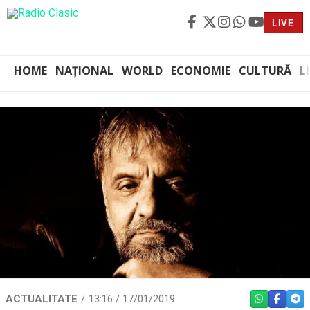
LIVE
HOME
NAȚIONAL
WORLD
ECONOMIE
CULTURĂ
L
ACTUALITATE
13:16 / 17/01/2019
WHATSAPP
FACEBO
TEL