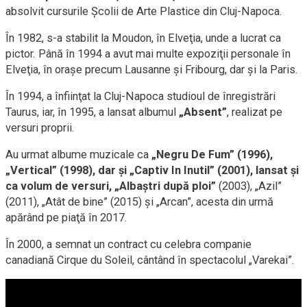
absolvit cursurile Şcolii de Arte Plastice din Cluj-Napoca.
În 1982, s-a stabilit la Moudon, în Elveţia, unde a lucrat ca
pictor. Până în 1994 a avut mai multe expoziţii personale în
Elveţia, în oraşe precum Lausanne şi Fribourg, dar şi la Paris.
În 1994, a înfiinţat la Cluj-Napoca studioul de înregistrări
Taurus, iar, în 1995, a lansat albumul
„Absent”
, realizat pe
versuri proprii.
Au urmat albume muzicale ca
„Negru De Fum” (1996),
„Vertical” (1998), dar şi „Captiv In Inutil” (2001), lansat şi
ca volum de versuri, „Albaştri după ploi”
(2003), „Azil”
(2011), „Atât de bine” (2015) şi „Arcan”, acesta din urmă
apărând pe piaţă în 2017.
În 2000, a semnat un contract cu celebra companie
canadiană Cirque du Soleil, cântând în spectacolul „Varekai”.