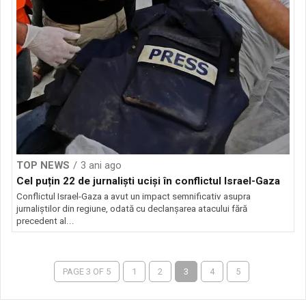
TOP NEWS
3 ani ago
Cel puțin 22 de jurnaliști uciși în conflictul Israel-Gaza
Conflictul Israel-Gaza a avut un impact semnificativ asupra
jurnaliștilor din regiune, odată cu declanșarea atacului fără
precedent al...
PAGE 3 OF 5
1
2
3
4
5