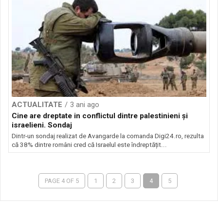
ACTUALITATE
3 ani ago
Cine are dreptate in conflictul dintre palestinieni și
israelieni. Sondaj
Dintr-un sondaj realizat de Avangarde la comanda Digi24.ro, rezulta
că 38% dintre români cred că Israelul este îndreptățit...
PAGE 4 OF 5
1
2
3
4
5