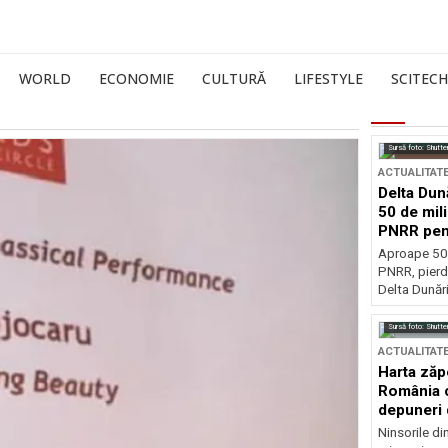
WORLD
ECONOMIE
CULTURĂ
LIFESTYLE
SCITECH
Sursă foto: Shutte
ACTUALITAT
Delta Dun
50 de mil
PNRR pen
esențiale
Aproape 50 
PNRR, pierdu
Delta Dunării
Sursă foto: Shutte
ACTUALITAT
Harta zăp
România c
depuneri 
Ninsorile di