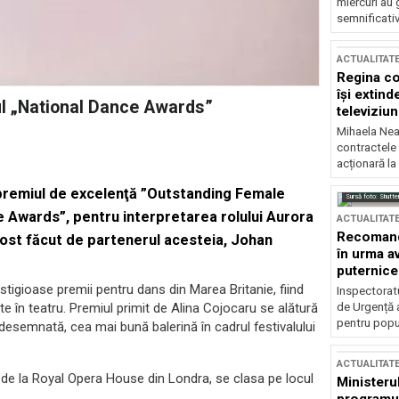
miercuri au 
semnificati
ACTUALITAT
Regina co
își extind
rul „National Dance Awards”
televiziun
Mihaela Nea
contractele 
acționară la
premiul de excelenţă ”Outstanding Female
Sursă foto: Shutte
e Awards”, pentru interpretarea rolului Aurora
ACTUALITAT
Recomandă
fost făcut de partenerul acesteia, Johan
în urma av
puternice
tigioase premii pentru dans din Marea Britanie, fiind
Inspectoratu
de Urgență 
te în teatru. Premiul primit de Alina Cojocaru se alătură
pentru popula
 desemnată, cea mai bună balerină în cadrul festivalului
ACTUALITAT
, de la Royal Opera House din Londra, se clasa pe locul
Ministerul