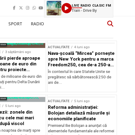
LIVE RADIO CLASIC FM
Train - Drive By
SPORT
RADIO
rstock
ACTUALITATE
4 luni ago
E
3 săptămâni ago
Nava-școală “Mircea” pornește
ării pierde aproape
spre New York pentru a marca
ioane de euro din
Freedom250, cea de-a 250-a
tru proiecte
aniversare a Statelor Unite
În contextul în care Statele Unite se
de milioane de euro din
pregătesc să sărbătorească 250 de
ți pentru Delta Dunării
ani de...
...
rstock
ACTUALITATE
5 luni ago
E
5 luni ago
Reforma administrației:
ezii: zonele din
Bolojan detaliază măsurile și
u cele mai mari
economiile planificate
după viscol
Premierul Ilie Bolojan a anunțat că
n noaptea de marți spre
elementele fundamentale ale reformei