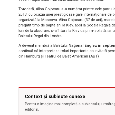
Totodată, Alina Cojocaru s-a numărat printre cele patru la
2013, cu ocazia unei prestigioase gale internaţionale de b
organizată la Moscova. Alina Cojocaru (37 de ani), marele
pregătit timp de şapte ani la Kiev, apoi la Şcoala Regală 
luni de la absolvire, s-a întors la Kiev ca prim-solistă, iar
Baletului Regal din Londra.
A devenit membră a Baletului
Naţional Englez în septe
continuă să interpreteze roluri importante ca invitată pe
din Hamburg şi Teatrul de Balet American (ABT).
Context și subiecte conexe
Pentru o imagine mai completă a subiectului, urmărește
editorial.