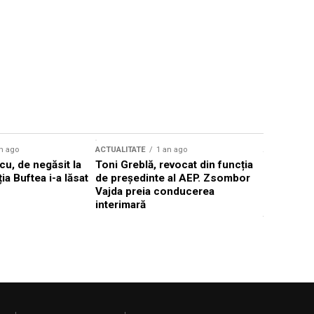
n ago
ACTUALITATE
1 an ago
ACTUALITATE
u, de negăsit la
Toni Greblă, revocat din funcția
Ilie Boloj
ția Buftea i-a lăsat
de președinte al AEP. Zsombor
alegerilor
Vajda preia conducerea
constituți
interimară
concentră
viitoarelo