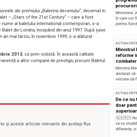
programul
procurori
ureate ale premiului „Balerina deceniului“, decernat în
Ministerul Ju
alet – „Stars of the 21st Century“ – care a fost
în care vor f
 nume al baletului international contemporan, s-a
pentru funcți
de Balet din Londra, începând din anul 1997. După şase
 un an mai târziu, în noiembrie 1999, s-a alăturat
ACTUALITAT
Ministrul
mbrie 2013
, ca prim-solistă. În această calitate
reforme î
rmanentă a altor companii de prestigiu precum Baletul
combaterea
Ministra Med
declarat că
viitoare să 
ACTUALITAT
De ce nu 
doar pentr
superioar
🇳🇴🇷🇴 No
ce nu studii
 și aceste articole relevante din același flux
diferența, ci