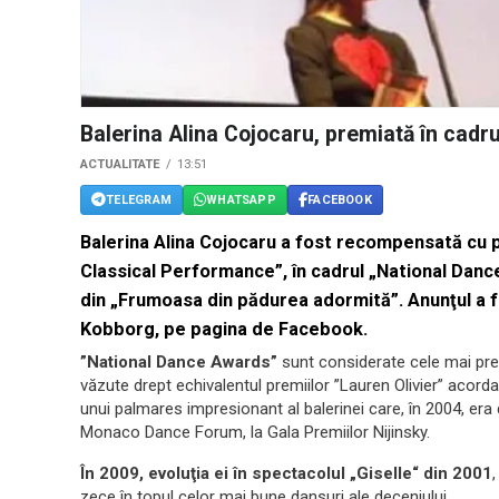
Balerina Alina Cojocaru, premiată în cad
ACTUALITATE
13:51
TELEGRAM
WHATSAPP
FACEBOOK
Balerina Alina Cojocaru a fost recompensată cu 
Classical Performance”, în cadrul „National Danc
din „Frumoasa din pădurea adormită”. Anunţul a 
Kobborg, pe pagina de Facebook.
”National Dance Awards”
sunt considerate cele mai pres
văzute drept echivalentul premiilor ”Lauren Olivier” acorda
unui palmares impresionant al balerinei care, în 2004, era
Monaco Dance Forum, la Gala Premiilor Nijinsky.
În 2009, evoluţia ei în spectacolul „Giselle“ din 2001
zece în topul celor mai bune dansuri ale deceniului.