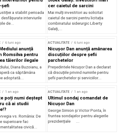
 interviurilor pentru
Sidex Galați: Investitori mari
-șefi
cer caietul de sarcini
stiției a stabilit perioada
Mai mulți investitori au solicitat
i desfășurate interviurile
caietul de sarcini pentru licitația
ile de...
combinatului siderurgic Liberty
Galați,...
E
6 luni ago
ACTUALITATE
6 luni ago
 Mediului anunță
Nicușor Dan anunță amânarea
n Romsilva pentru
discuțiilor despre șefii
 tăierilor ilegale
parchetelor
iului, Diana Buzoianu, a
Președintele Nicușor Dan a declarat
 speră ca săptămâna
că discuțiile privind numirile pentru
fie adoptată...
șefii parchetelor și serviciilor...
E
1 an ago
ACTUALITATE
1 an ago
te poți numi deștept
Ultimul sondaj comandat de
u că ai studii
Nicușor Dan
e!?
George Simion și Victor Ponta, în
fruntea sondajelor pentru alegerile
rvegia vs. România: De
prezidențiale ...
le superioare fac
 mentalitatea civică...