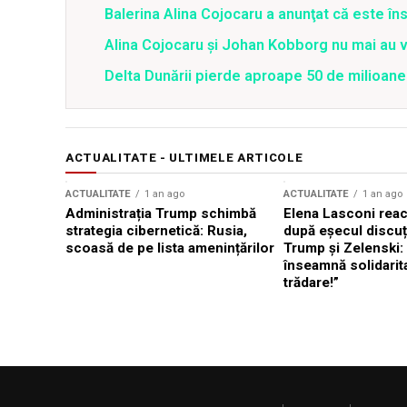
Balerina Alina Cojocaru a anunţat că este îns
Alina Cojocaru şi Johan Kobborg nu mai au v
Delta Dunării pierde aproape 50 de milioane
ACTUALITATE - ULTIMELE ARTICOLE
ACTUALITATE
1 an ago
ACTUALITATE
1 an ago
Administrația Trump schimbă
Elena Lasconi rea
strategia cibernetică: Rusia,
după eșecul discuți
scoasă de pe lista amenințărilor
Trump și Zelenski:
înseamnă solidarit
trădare!”