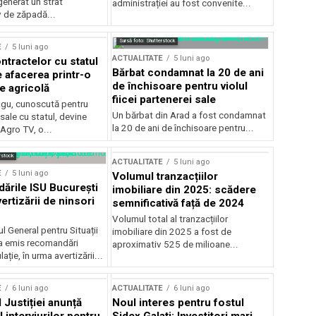
generat un strat
administrației au fost convenite...
v de zăpadă...
Sursă foto: Shutterstock
E
5 luni ago
ACTUALITATE
5 luni ago
ntractelor cu statul
Bărbat condamnat la 20 de ani
e afacerea printr-o
de închisoare pentru violul
e agricolă
fiicei partenerei sale
gu, cunoscută pentru
Un bărbat din Arad a fost condamnat
sale cu statul, devine
la 20 de ani de închisoare pentru...
 Agro TV, o...
rstock
ACTUALITATE
5 luni ago
E
5 luni ago
Volumul tranzacțiilor
rile ISU București
imobiliare din 2025: scădere
ertizării de ninsori
semnificativă față de 2024
Volumul total al tranzacțiilor
l General pentru Situații
imobiliare din 2025 a fost de
a emis recomandări
aproximativ 525 de milioane...
ție, în urma avertizării...
E
6 luni ago
ACTUALITATE
6 luni ago
 Justiției anunță
Noul interes pentru fostul