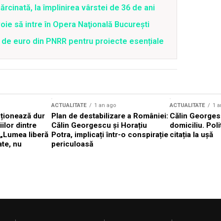
ărcinată, la împlinirea vârstei de 36 de ani
oie să intre în Opera Naţională Bucureşti
 de euro din PNRR pentru proiecte esențiale
ACTUALITATE
1 an ago
ACTUALITATE
1 a
cționează dur
Plan de destabilizare a României:
Călin Georgesc
ilor dintre
Călin Georgescu și Horațiu
domiciliu. Poli
 „Lumea liberă
Potra, implicați într-o conspirație
citația la ușă
ate, nu
periculoasă