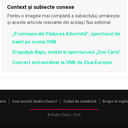
Context și subiecte conexe
Pentru o imagine mai completă a subiectului, urmărește
și aceste articole relevante din același flux editorial.
„Frumoasa din Pădurea Adormită”, spectacol de
balet pe scena ONB
Dragoljub Bajic, invitat în spectacolul „Don Carlo”
Concert extraordinar la ONB de Ziua Europei
tate
Cum ascult Radio Clasic?
Codul de conduită
Drept la repli
© Radio Clasic, 2026