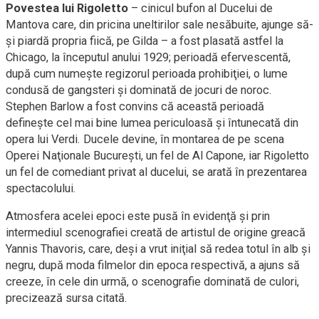
Povestea lui Rigoletto
– cinicul bufon al Ducelui de
Mantova care, din pricina uneltirilor sale nesăbuite, ajunge să-
şi piardă propria fiică, pe Gilda – a fost plasată astfel la
Chicago, la începutul anului 1929; perioadă efervescentă,
după cum numeşte regizorul perioada prohibiţiei, o lume
condusă de gangsteri şi dominată de jocuri de noroc.
Stephen Barlow a fost convins că această perioadă
defineşte cel mai bine lumea periculoasă şi întunecată din
opera lui Verdi. Ducele devine, în montarea de pe scena
Operei Naţionale Bucureşti, un fel de Al Capone, iar Rigoletto
un fel de comediant privat al ducelui, se arată în prezentarea
spectacolului.
Atmosfera acelei epoci este pusă în evidenţă şi prin
intermediul scenografiei creată de artistul de origine greacă
Yannis Thavoris, care, deşi a vrut iniţial să redea totul în alb şi
negru, după moda filmelor din epoca respectivă, a ajuns să
creeze, în cele din urmă, o scenografie dominată de culori,
precizează sursa citată.