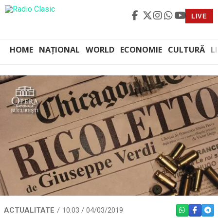
LIVE
HOME
NAȚIONAL
WORLD
ECONOMIE
CULTURĂ
L
ACTUALITATE
10:03 / 04/03/2019
WHATSAPP
FACEBO
TEL