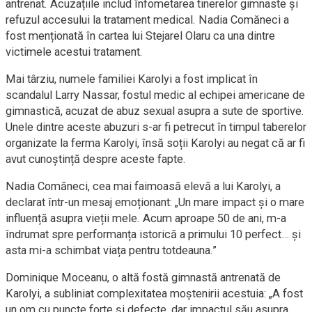
antrenat. Acuzațiile includ înfometarea tinerelor gimnaste și
refuzul accesului la tratament medical. Nadia Comăneci a
fost menționată în cartea lui Stejarel Olaru ca una dintre
victimele acestui tratament.
Mai târziu, numele familiei Karolyi a fost implicat în
scandalul Larry Nassar, fostul medic al echipei americane de
gimnastică, acuzat de abuz sexual asupra a sute de sportive.
Unele dintre aceste abuzuri s-ar fi petrecut în timpul taberelor
organizate la ferma Karolyi, însă soții Karolyi au negat că ar fi
avut cunoștință despre aceste fapte.
Nadia Comăneci, cea mai faimoasă elevă a lui Karolyi, a
declarat într-un mesaj emoționant: „Un mare impact și o mare
influență asupra vieții mele. Acum aproape 50 de ani, m-a
îndrumat spre performanța istorică a primului 10 perfect… și
asta mi-a schimbat viața pentru totdeauna.”
Dominique Moceanu, o altă fostă gimnastă antrenată de
Karolyi, a subliniat complexitatea moștenirii acestuia: „A fost
un om cu puncte forte și defecte, dar impactul său asupra