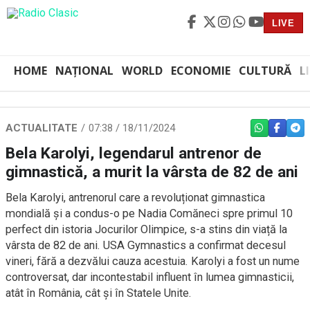
LIVE
HOME
NAȚIONAL
WORLD
ECONOMIE
CULTURĂ
L
ACTUALITATE
07:38 / 18/11/2024
WHATSAPP
FACEBO
TEL
Bela Karolyi, legendarul antrenor de
gimnastică, a murit la vârsta de 82 de ani
Bela Karolyi, antrenorul care a revoluționat gimnastica
mondială și a condus-o pe Nadia Comăneci spre primul 10
perfect din istoria Jocurilor Olimpice, s-a stins din viață la
vârsta de 82 de ani. USA Gymnastics a confirmat decesul
vineri, fără a dezvălui cauza acestuia. Karolyi a fost un nume
controversat, dar incontestabil influent în lumea gimnasticii,
atât în România, cât și în Statele Unite.