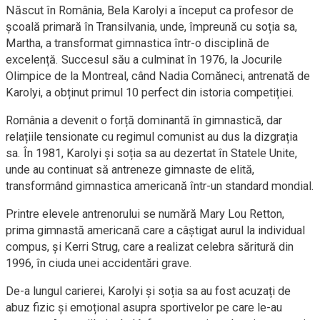
Născut în România, Bela Karolyi a început ca profesor de
școală primară în Transilvania, unde, împreună cu soția sa,
Martha, a transformat gimnastica într-o disciplină de
excelență. Succesul său a culminat în 1976, la Jocurile
Olimpice de la Montreal, când Nadia Comăneci, antrenată de
Karolyi, a obținut primul 10 perfect din istoria competiției.
România a devenit o forță dominantă în gimnastică, dar
relațiile tensionate cu regimul comunist au dus la dizgrația
sa. În 1981, Karolyi și soția sa au dezertat în Statele Unite,
unde au continuat să antreneze gimnaste de elită,
transformând gimnastica americană într-un standard mondial.
Printre elevele antrenorului se numără Mary Lou Retton,
prima gimnastă americană care a câștigat aurul la individual
compus, și Kerri Strug, care a realizat celebra săritură din
1996, în ciuda unei accidentări grave.
De-a lungul carierei, Karolyi și soția sa au fost acuzați de
abuz fizic și emoțional asupra sportivelor pe care le-au