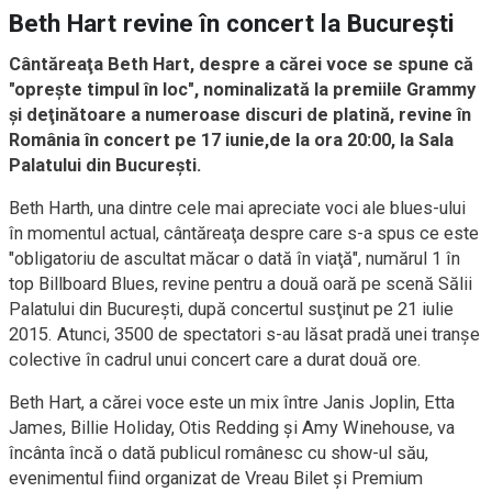
Beth Hart revine în concert la Bucureşti
Cântăreaţa Beth Hart, despre a cărei voce se spune că
"opreşte timpul în loc", nominalizată la premiile Grammy
şi deţinătoare a numeroase discuri de platină, revine în
România în concert pe 17 iunie,de la ora 20:00, la Sala
Palatului din Bucureşti.
Beth Harth, una dintre cele mai apreciate voci ale blues-ului
în momentul actual, cântăreaţa despre care s-a spus ce este
"obligatoriu de ascultat măcar o dată în viaţă", numărul 1 în
top Billboard Blues, revine pentru a două oară pe scenă Sălii
Palatului din Bucureşti, după concertul susţinut pe 21 iulie
2015. Atunci, 3500 de spectatori s-au lăsat pradă unei tranşe
colective în cadrul unui concert care a durat două ore.
Beth Hart, a cărei voce este un mix între Janis Joplin, Etta
James, Billie Holiday, Otis Redding şi Amy Winehouse, va
încânta încă o dată publicul românesc cu show-ul său,
evenimentul fiind organizat de Vreau Bilet şi Premium