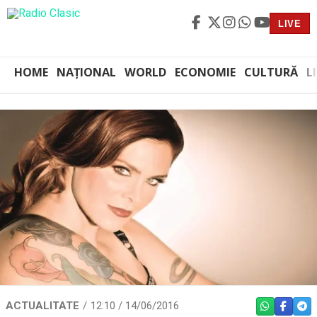
LIVE
HOME
NAȚIONAL
WORLD
ECONOMIE
CULTURĂ
L
ACTUALITATE
12:10 / 14/06/2016
WHATSAPP
FACEBO
TEL