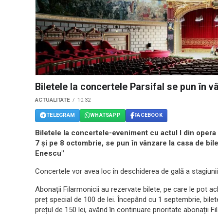
Biletele la concertele Parsifal se pun în
ACTUALITATE
10:32
TELEGRAM
WHATSAPP
FACEBOOK
Biletele la concertele-eveniment cu actul I din opera
7 și pe 8 octombrie, se pun în vânzare la casa de bi
Enescu"
Concertele vor avea loc în deschiderea de gală a stagiuni
Abonații Filarmonicii au rezervate bilete, pe care le pot a
preț special de 100 de lei. Începând cu 1 septembrie, bilete
prețul de 150 lei, având în continuare prioritate abonații 