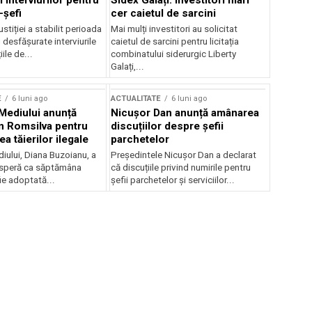
 interviurilor pentru
Sidex Galați: Investitori mari
-șefi
cer caietul de sarcini
stiției a stabilit perioada
Mai mulți investitori au solicitat
i desfășurate interviurile
caietul de sarcini pentru licitația
ile de...
combinatului siderurgic Liberty
Galați,...
E
6 luni ago
ACTUALITATE
6 luni ago
 Mediului anunță
Nicușor Dan anunță amânarea
n Romsilva pentru
discuțiilor despre șefii
 tăierilor ilegale
parchetelor
iului, Diana Buzoianu, a
Președintele Nicușor Dan a declarat
 speră ca săptămâna
că discuțiile privind numirile pentru
fie adoptată...
șefii parchetelor și serviciilor...