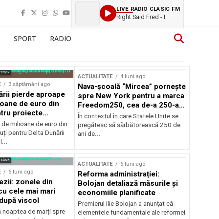
LIVE RADIO CLASIC FM
Right Said Fred - I
SPORT
RADIO
rstock
ACTUALITATE
4 luni ago
E
3 săptămâni ago
Nava-școală “Mircea” pornește
ării pierde aproape
spre New York pentru a marca
ioane de euro din
Freedom250, cea de-a 250-a
tru proiecte
aniversare a Statelor Unite
În contextul în care Statele Unite se
de milioane de euro din
pregătesc să sărbătorească 250 de
ți pentru Delta Dunării
ani de...
...
rstock
ACTUALITATE
6 luni ago
E
6 luni ago
Reforma administrației:
ezii: zonele din
Bolojan detaliază măsurile și
u cele mai mari
economiile planificate
după viscol
Premierul Ilie Bolojan a anunțat că
n noaptea de marți spre
elementele fundamentale ale reformei