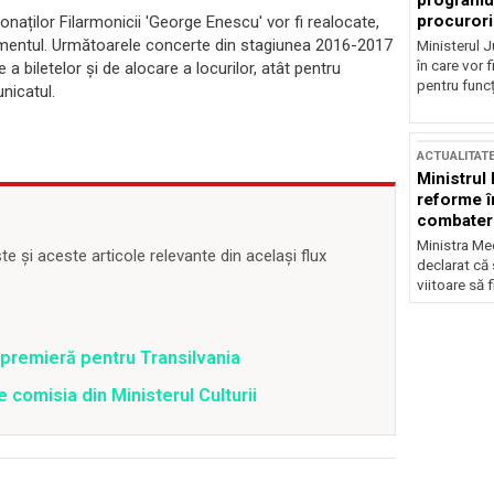
programul
procurori
onaților Filarmonicii 'George Enescu' vor fi realocate,
nimentul. Următoarele concerte din stagiunea 2016-2017
Ministerul Ju
în care vor f
 a biletelor și de alocare a locurilor, atât pentru
pentru funcți
nicatul.
ACTUALITAT
Ministrul
reforme î
combaterea
Ministra Med
 și aceste articole relevante din același flux
declarat că
viitoare să 
n premieră pentru Transilvania
 comisia din Ministerul Culturii