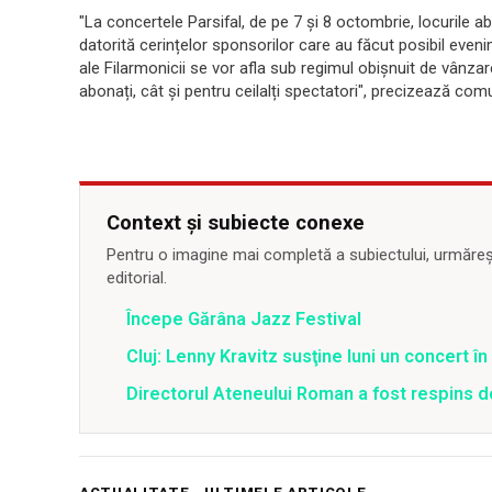
"La concertele Parsifal, de pe 7 și 8 octombrie, locurile ab
datorită cerințelor sponsorilor care au făcut posibil eve
ale Filarmonicii se vor afla sub regimul obișnuit de vânzare
abonați, cât și pentru ceilalți spectatori", precizează comu
Context și subiecte conexe
Pentru o imagine mai completă a subiectului, urmărește
editorial.
Începe Gărâna Jazz Festival
Cluj: Lenny Kravitz susţine luni un concert î
Directorul Ateneului Roman a fost respins de