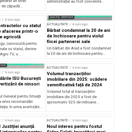
generat un strat
administrației au fost convenite...
v de zăpadă...
Sursă foto: Shutterstock
E
6 luni ago
ACTUALITATE
6 luni ago
ntractelor cu statul
Bărbat condamnat la 20 de ani
e afacerea printr-o
de închisoare pentru violul
e agricolă
fiicei partenerei sale
gu, cunoscută pentru
Un bărbat din Arad a fost condamnat
sale cu statul, devine
la 20 de ani de închisoare pentru...
 Agro TV, o...
rstock
ACTUALITATE
6 luni ago
E
6 luni ago
Volumul tranzacțiilor
rile ISU București
imobiliare din 2025: scădere
ertizării de ninsori
semnificativă față de 2024
Volumul total al tranzacțiilor
l General pentru Situații
imobiliare din 2025 a fost de
a emis recomandări
aproximativ 525 de milioane...
ție, în urma avertizării...
E
6 luni ago
ACTUALITATE
6 luni ago
 Justiției anunță
Noul interes pentru fostul