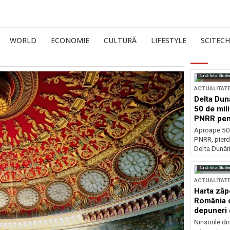
WORLD
ECONOMIE
CULTURĂ
LIFESTYLE
SCITECH
Sursă foto: Shutte
ACTUALITAT
Delta Dun
50 de mil
PNRR pen
esențiale
Aproape 50 
PNRR, pierdu
Delta Dunării
Sursă foto: Shutte
ACTUALITAT
Harta zăp
România c
depuneri 
Ninsorile di