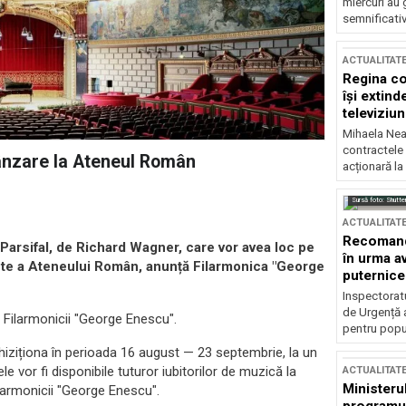
miercuri au 
semnificati
ACTUALITAT
Regina co
își extind
televiziun
Mihaela Nea
contractele 
 vânzare la Ateneul Român
acționară la
Sursă foto: Shutte
ACTUALITAT
Recomandă
 Parsifal, de Richard Wagner, care vor avea loc pe
în urma av
lete a Ateneului Român, anunță Filarmonica "George
puternice
Inspectoratu
de Urgență 
i Filarmonicii "George Enescu".
pentru popula
chiziționa în perioada 16 august — 23 septembrie, la un
le vor fi disponibile tuturor iubitorilor de muzică la
ACTUALITAT
Ministerul
Filarmonicii "George Enescu".