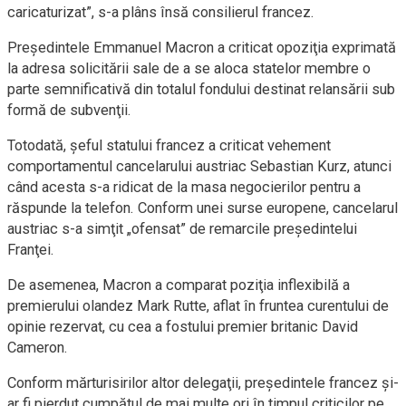
caricaturizat”, s-a plâns însă consilierul francez.
Preşedintele Emmanuel Macron a criticat opoziţia exprimată
la adresa solicitării sale de a se aloca statelor membre o
parte semnificativă din totalul fondului destinat relansării sub
formă de subvenţii.
Totodată, şeful statului francez a criticat vehement
comportamentul cancelarului austriac Sebastian Kurz, atunci
când acesta s-a ridicat de la masa negocierilor pentru a
răspunde la telefon. Conform unei surse europene, cancelarul
austriac s-a simţit „ofensat” de remarcile preşedintelui
Franţei.
De asemenea, Macron a comparat poziţia inflexibilă a
premierului olandez Mark Rutte, aflat în fruntea curentului de
opinie rezervat, cu cea a fostului premier britanic David
Cameron.
Conform mărturisirilor altor delegaţii, preşedintele francez şi-
ar fi pierdut cumpătul de mai multe ori în timpul criticilor pe