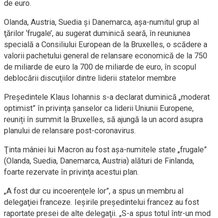
de euro.
Olanda, Austria, Suedia şi Danemarca, aşa-numitul grup al
ţărilor ‘frugale’, au sugerat duminică seară, în reuniunea
specială a Consiliului European de la Bruxelles, o scădere a
valorii pachetului general de relansare economică de la 750
de miliarde de euro la 700 de miliarde de euro, în scopul
deblocării discuţiilor dintre liderii statelor membre
Președintele Klaus Iohannis s-a declarat duminică „moderat
optimist” în privința șanselor ca liderii Uniunii Europene,
reuniți în summit la Bruxelles, să ajungă la un acord asupra
planului de relansare post-coronavirus.
Ţinta mâniei lui Macron au fost aşa-numitele state „frugale”
(Olanda, Suedia, Danemarca, Austria) alături de Finlanda,
foarte rezervate în privinţa acestui plan.
„A fost dur cu incoerenţele lor”, a spus un membru al
delegaţiei franceze. Ieşirile preşedintelui francez au fost
raportate presei de alte delegaţii. „S-a spus totul într-un mod