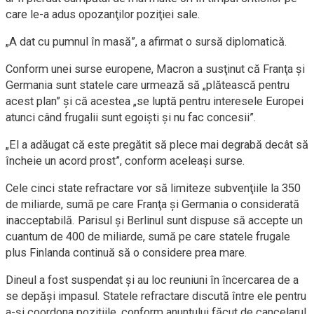
care le-a adus opozanţilor poziţiei sale.
„A dat cu pumnul în masă”, a afirmat o sursă diplomatică.
Conform unei surse europene, Macron a susţinut că Franţa şi
Germania sunt statele care urmează să „plătească pentru
acest plan” şi că acestea „se luptă pentru interesele Europei
atunci când frugalii sunt egoişti şi nu fac concesii”.
„El a adăugat că este pregătit să plece mai degrabă decât să
încheie un acord prost”, conform aceleaşi surse.
Cele cinci state refractare vor să limiteze subvenţiile la 350
de miliarde, sumă pe care Franţa şi Germania o considerată
inacceptabilă. Parisul şi Berlinul sunt dispuse să accepte un
cuantum de 400 de miliarde, sumă pe care statele frugale
plus Finlanda continuă să o considere prea mare.
Dineul a fost suspendat şi au loc reuniuni în încercarea de a
se depăşi impasul. Statele refractare discută între ele pentru
a-şi coordona poziţiile, conform anunţului făcut de cancelarul