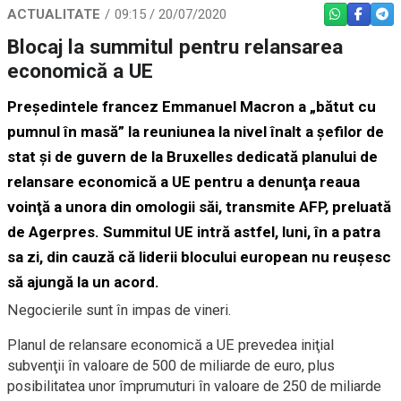
ACTUALITATE
09:15 / 20/07/2020
WHATSAPP
FACEBO
TEL
Blocaj la summitul pentru relansarea
economică a UE
Preşedintele francez Emmanuel Macron a „bătut cu
pumnul în masă” la reuniunea la nivel înalt a şefilor de
stat şi de guvern de la Bruxelles dedicată planului de
relansare economică a UE pentru a denunţa reaua
voinţă a unora din omologii săi, transmite AFP, preluată
de Agerpres. Summitul UE intră astfel, luni, în a patra
sa zi, din cauză că liderii blocului european nu reușesc
să ajungă la un acord.
Negocierile sunt în impas de vineri.
Planul de relansare economică a UE prevedea iniţial
subvenţii în valoare de 500 de miliarde de euro, plus
posibilitatea unor împrumuturi în valoare de 250 de miliarde