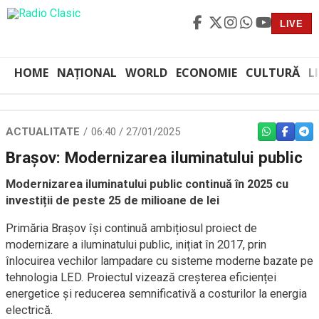
LIVE
HOME
NAȚIONAL
WORLD
ECONOMIE
CULTURĂ
L
ACTUALITATE
06:40 / 27/01/2025
WHATSAPP
FACEBO
TEL
Brașov: Modernizarea iluminatului public
Modernizarea iluminatului public continuă în 2025 cu
investiții de peste 25 de milioane de lei
Primăria Brașov își continuă ambițiosul proiect de
modernizare a iluminatului public, inițiat în 2017, prin
înlocuirea vechilor lampadare cu sisteme moderne bazate pe
tehnologia LED. Proiectul vizează creșterea eficienței
energetice și reducerea semnificativă a costurilor la energia
electrică.