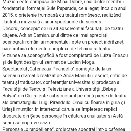
Muzică este compusă de Mihai Dobre, unul dintre membrii
fondatori ai formaţiei Şuie Paparude, ce a legat, încă din anul
2015, o prietenie frumoasă cu teatrul românesc, realizând
ilustrația muzicală a unor spectacole de succes.
Decorul, conceput de un alt absolvent al facultății de teatru
clujene, Adrian Damian, unul dintre cei mai apreciaţi
scenografi români ai momentului, este un proiect îndrăzneț,
care îmbină elemente complexe de tehnică și teatru.
Viziunea sa scenografică a fost completată de Luiza Enescu
și de light design-ul semnat de Lucian Moga.
Spectacolul „Cafeneaua Pirandello” pornește de la un
scenariu dramatic realizat de Anca Măniuțiu, eseist, critic de
teatru și traducător, conferenţiar universitar şi prodecan al
Facultății de Teatru şi Televiziune a Universităţii „Babeş-
Bolyai” din Cluj și este substructurat pe două piese de teatru
ale dramaturgului Luigi Pirandello: Omul cu floarea în gură și
Uriașii munților, în intertextul căruia se împletesc replici
disparate din Șase personaje în căutarea unui autor și Astă
seară se improvizează.
Personaje „pirandelliene”, proiectate spectral într-o cafenea