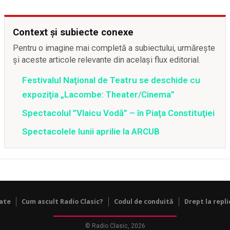
Context și subiecte conexe
Pentru o imagine mai completă a subiectului, urmărește
și aceste articole relevante din același flux editorial.
Festivalul Naţional de Teatru se deschide cu
expoziţia „Lacombe: Theater/Cinema”
Spectacolul ”Vlaicu Vodă” – în Piaţa Constituţiei
Spectacolele lunii aprilie la ARCUB
tate
Cum ascult Radio Clasic?
Codul de conduită
Drept la repli
© Radio Clasic, 2026