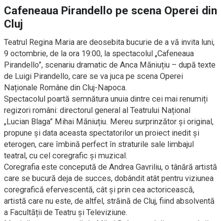
Cafeneaua Pirandello pe scena Operei din
Cluj
Teatrul Regina Maria are deosebita bucurie de a vă invita luni,
9 octombrie, de la ora 19:00, la spectacolul „Cafeneaua
Pirandello”, scenariu dramatic de Anca Măniuțiu – după texte
de Luigi Pirandello, care se va juca pe scena Operei
Naționale Române din Cluj-Napoca.
Spectacolul poartă semnătura unuia dintre cei mai renumiți
regizori români: directorul general al Teatrului Național
„Lucian Blaga” Mihai Măniuțiu. Mereu surprinzător și original,
propune și data aceasta spectatorilor un proiect inedit și
eterogen, care îmbină perfect în straturile sale limbajul
teatral, cu cel coregrafic și muzical.
Coregrafia este concepută de Andrea Gavriliu, o tânără artistă
care se bucură deja de succes, dobândit atât pentru viziunea
coregrafică efervescentă, cât și prin cea actoricească,
artistă care nu este, de altfel, străină de Cluj, fiind absolventă
a Facultății de Teatru și Televiziune.