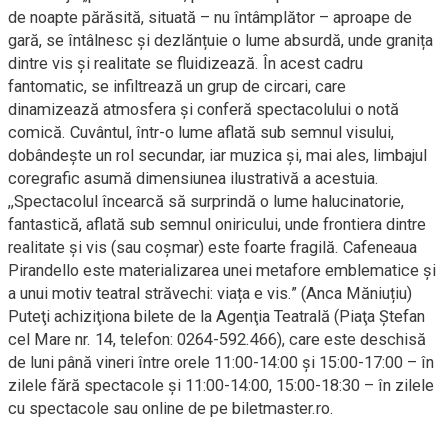
de noapte părăsită, situată – nu întâmplător – aproape de
gară, se întâlnesc și dezlănțuie o lume absurdă, unde granița
dintre vis și realitate se fluidizează. În acest cadru
fantomatic, se infiltrează un grup de circari, care
dinamizează atmosfera și conferă spectacolului o notă
comică. Cuvântul, într-o lume aflată sub semnul visului,
dobândește un rol secundar, iar muzica și, mai ales, limbajul
coregrafic asumă dimensiunea ilustrativă a acestuia.
,,Spectacolul încearcă să surprindă o lume halucinatorie,
fantastică, aflată sub semnul oniricului, unde frontiera dintre
realitate și vis (sau coșmar) este foarte fragilă. Cafeneaua
Pirandello este materializarea unei metafore emblematice și
a unui motiv teatral străvechi: viața e vis.” (Anca Măniuțiu)
Puteţi achiziţiona bilete de la Agenţia Teatrală (Piaţa Ştefan
cel Mare nr. 14, telefon: 0264-592.466), care este deschisă
de luni până vineri între orele 11:00-14:00 şi 15:00-17:00 – în
zilele fără spectacole și 11:00-14:00, 15:00-18:30 – în zilele
cu spectacole sau online de pe biletmaster.ro.