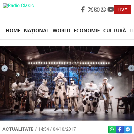
LIVE
HOME
NAȚIONAL
WORLD
ECONOMIE
CULTURĂ
L
ACTUALITATE
14:54 / 04/10/2017
WHATSAPP
FACEBO
TEL