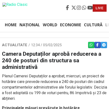
LIVE
HOME
NAȚIONAL
WORLD
ECONOMIE
CULTURĂ
L
ACTUALITATE
12:34 / 05/02/2025
WHATSAPP
FACEBO
TEL
Camera Deputaților aprobă reducerea a
240 de posturi din structura sa
administrativă
Plenul Camerei Deputaților a aprobat, miercuri, un proiect de
hotărâre care prevede reducerea a 240 de posturi din cadrul
compartimentelor administrative ale forului legislativ. Decizia
a fost adoptată cu 199 de voturi pentru, 86 împotrivă și 23 de
abțineri.
Principalele măsuri prevăzute în hotărâre