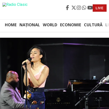
LIVE
HOME
NAȚIONAL
WORLD
ECONOMIE
CULTURĂ
L