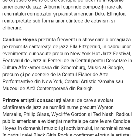
americane de jazz. Albumul cuprinde compoziții rare ale
renumitului compozitor și pianist american Duke Ellington,
reinterpretate sub forma unor cântece de activism și
eliberare.
Candice Hoyes
prezintă frecvent un show care o omagiază
pe renumita cântăreață de jazz Ella Fitzgerald, în cadrul unor
evenimente cunoscute precum New York Hot Jazz Festival,
Festivalul de Jazz al Femeii de la Centrul pentru Cercetare în
Cultura Afro-americană din Schomburg, Music at Google,
precum și pe scenele de la Centrul Fisher de Arte
Performantive din New York, Centrul Artistic Yamaha sau
Muzeul de Artă Contemporană din Raleigh.
Printre artiștii consacrați
alături de care a evoluat
cântăreața de jazz se numără nume precum Wynton
Marsalis, Philip Glass, Wycliffe Gordon și Ted Nash. Radioul
public american a evidențiat meritele pe care le are Candice
Hoyes în domeniul muzicii și activismului, iar nominalizarea
în cadrul galei Black Girls Rock a confirmat eforturile artistei