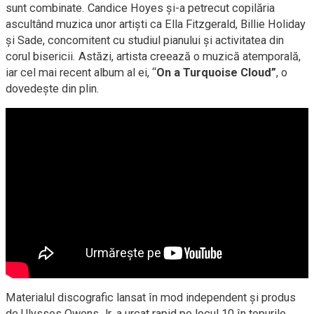
sunt combinate. Candice Hoyes și-a petrecut copilăria
ascultând muzica unor artiști ca Ella Fitzgerald, Billie Holiday
și Sade, concomitent cu studiul pianului și activitatea din
corul bisericii. Astăzi, artista creează o muzică atemporală,
iar cel mai recent album al ei, “
On a Turquoise Cloud”
, o
dovedește din plin.
Materialul discografic lansat în mod independent și produs
de Ulysses Owens Jr. a urcat rapid pe locul 10 în topurile