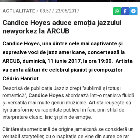
ACTUALITATE
08:57 / 23/05/2017
WHATSAPP
FACEBO
TEL
Candice Hoyes aduce emoția jazzului
newyorkez la ARCUB
Candice Hoyes, una dintre cele mai captivante și
expresive voci de jazz americane, concertează la
ARCUB
, duminică, 11 iunie 2017, la ora 19:00. Artista
va canta alături de celebrul pianist și compozitor
Cédric Hanriot.
Descrisă de publicația Jazziz drept "sublimă și totuși
romantică",
Candice Hoyes
abordează într-o manieră fluidă
și versatilă mai multe genuri muzicale. Artista reușește să
își transforme cu rapiditate publicul în fani, prin stilul de
interpretare clasic, liric și plin de emoție.
Cântăreața americană de origine jamaicană se consideră un
veritabil storyteller, cu o inspirație ce vine din surse ce rar