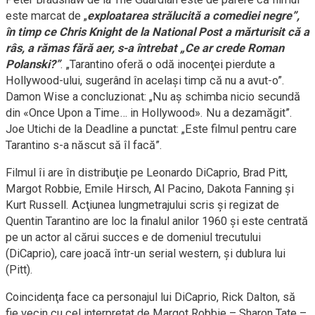
este marcat de „
exploatarea strălucită a comediei negre”,
în timp ce Chris Knight de la National Post a mărturisit că a
râs, a rămas fără aer, s-a întrebat „Ce ar crede Roman
Polanski?”
. „Tarantino oferă o odă inocenţei pierdute a
Hollywood-ului, sugerând în acelaşi timp că nu a avut-o”.
Damon Wise a concluzionat: „Nu aş schimba nicio secundă
din «Once Upon a Time… in Hollywood». Nu a dezamăgit”.
Joe Utichi de la Deadline a punctat: „Este filmul pentru care
Tarantino s-a născut să îl facă”.
Filmul îi are în distribuţie pe Leonardo DiCaprio, Brad Pitt,
Margot Robbie, Emile Hirsch, Al Pacino, Dakota Fanning şi
Kurt Russell. Acţiunea lungmetrajului scris şi regizat de
Quentin Tarantino are loc la finalul anilor 1960 şi este centrată
pe un actor al cărui succes e de domeniul trecutului
(DiCaprio), care joacă într-un serial western, şi dublura lui
(Pitt).
Coincidenţa face ca personajul lui DiCaprio, Rick Dalton, să
fie vecin cu cel interpretat de Margot Robbie – Sharon Tate –