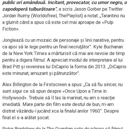
public ori amândouă. Incitant, provocator, cu umor negru, o
capodoperă tulburătoare”
, a scris Jason Gorber pe Twitter.
Jordan Ruimy (Worldofreel, ThePlaylist) a notat: „Tarantino nu
a glumit când a spus că este cel mai aproape de «Pulp
Fiction».
Jonglează cu un mozaic de personaje şi linii narative, pentru
ca apoi să le lege pentru un final necruţător”. Kyle Buchanan
de la New York Times a mărturisit că mai are nevoie de timp
pentru a digera filmul. A apreciat modul de interpretare al lui
Brad Pitt şi revenirea lui DiCaprio la forma din 2013. „DiCaprio
este minunat, amuzant şi pătrunzător”.
Alex Billington de la Firstscreen a spus: „Ca să fiu sincer, nu
sunt sigur ce să spun despre «Once Upon a Time in
Hollywood». Trebuie să îl las la marinat, nu am o reacţie
imediată. Mare parte din film este destul de bun, m-am
distrat văzându-i jucând xca la finalul anilor 1960”. Despre
final el s-a arătat şocat.
Peter Bradshaw de la The Guardian este de părere că filmul