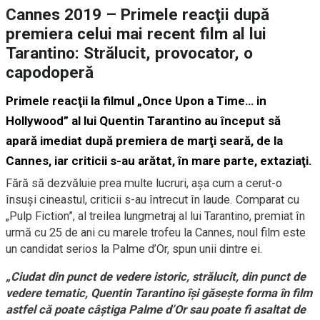
Cannes 2019 – Primele reacţii după
premiera celui mai recent film al lui
Tarantino: Strălucit, provocator, o
capodoperă
Primele reacţii la filmul „Once Upon a Time… in
Hollywood” al lui Quentin Tarantino au început să
apară imediat după premiera de marţi seară, de la
Cannes, iar criticii s-au arătat, în mare parte, extaziaţi.
Fără să dezvăluie prea multe lucruri, aşa cum a cerut-o
însuşi cineastul, criticii s-au întrecut în laude. Comparat cu
„Pulp Fiction”, al treilea lungmetraj al lui Tarantino, premiat în
urmă cu 25 de ani cu marele trofeu la Cannes, noul film este
un candidat serios la Palme d’Or, spun unii dintre ei.
„Ciudat din punct de vedere istoric, strălucit, din punct de
vedere tematic, Quentin Tarantino îşi găseşte forma în film
astfel că poate câştiga Palme d’Or sau poate fi asaltat de