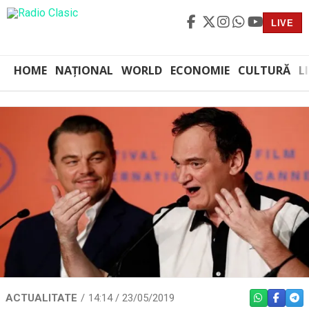
LIVE
HOME
NAȚIONAL
WORLD
ECONOMIE
CULTURĂ
L
ACTUALITATE
14:14 / 23/05/2019
WHATSAPP
FACEBO
TEL