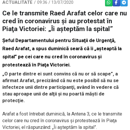
ACTUALITATE
09:36 / 13/07/2020
WHATSAPP
FACEBO
TEL
Ce le transmite Raed Arafat celor care nu
cred în coronavirus şi au protestat în
Piaţa Victoriei: „Îi aşteptăm la spital”
Şeful Departamentului pentru Situaţii de Urgenţă,
Raed Arafat, a spus duminică seară că îi „aşteaptă la
spital” pe cei care nu cred în coronavirus şi
protestează în Piaţa Victoriei.
„O parte dintre ei sunt convins că nu or să scape”, a
afirmat Arafat, precizând că nu este posibil să nu se
infecteze unii dintre participanţi, având în vedere că
stau aproape unii de alţii şi nu poartă măşti de
protecţie.
Arafat a fost întrebat duminică, la Antena 3, ce le transmite
celor care nu cred în coronavirus şi protestează în Piaţa
Victoriei, el răspunzând: „Îi aşteptăm la spital”.