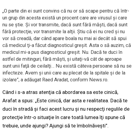
„O parte din ei sunt convins că nu or să scape pentru că într-
un grup din acesta există un procent care are virusul şi care
nu se ştie. Şi vor transmite, dacă sunt fără măşti, dacă sunt
fără protecţie, vor transmite la alţii. Ştiu că ei nu cred şi nu
vor să creadă, dar când apare boala nu mai ai decât să spui
că medicul ţi-a făcut diagnosticul greşit. Asta o să auzim, că
medicul mi-a pus diagnosticul greşit. Nu. Dacă te duci în
astfel de mitinguri, fără măşti, şi uitaţi-vă cât de aproape
sunt unii faţă de ceilalţi… Nu există câteva persoane să nu se
infecteze. Avem şi unii care au plecat de la spitale şi de la
izolare”, a adăugat Raed Aradat, conform News.ro.
Când i s-a atras atenţia că abordarea sa este cinică,
Arafat a spus: „Este cinică, dar asta e realitatea. Dacă te
duci în stradă şi faci acest lucru şi nu respecţi regulile de
protecţie într-o situaţie în care toată lumea îţi spune că
trebuie, unde ajungi? Ajungi să te îmbolnăveşti”.