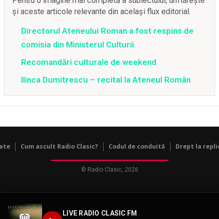
Pentru o imagine mai completă a subiectului, urmărește
și aceste articole relevante din același flux editorial.
Directorul Ateneului Roman a fost respins de
comisia din Ministerul Culturii
Recomandări culturale de weekend
Ilinca Dumitrescu – recital la Ateneul Român
tate
Cum ascult Radio Clasic?
Codul de conduită
Drept la repli
© Radio Clasic, 2026
LIVE RADIO CLASIC FM