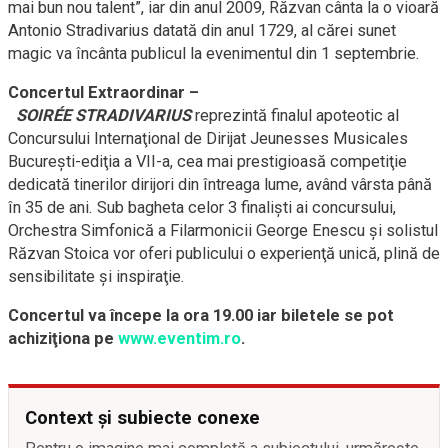
mai bun nou talent”, iar din anul 2009, Răzvan cânta la o vioară
Antonio Stradivarius datată din anul 1729, al cărei sunet
magic va încânta publicul la evenimentul din 1 septembrie.
Concertul Extraordinar –
SOIRÉE
STRADIVARIUS
reprezintă finalul apoteotic al
Concursului Internaţional de Dirijat Jeunesses Musicales
Bucureşti-ediţia a VII-a, cea mai prestigioasă competiţie
dedicată tinerilor dirijori din întreaga lume, având vârsta până
în 35 de ani. Sub bagheta celor 3 finalişti ai concursului,
Orchestra Simfonică a Filarmonicii George Enescu şi solistul
Răzvan Stoica vor oferi publicului o experienţă unică, plină de
sensibilitate şi inspiraţie.
Concertul va începe la ora 19.00 iar biletele se pot
achiziţiona pe
www.eventim.ro
.
Context și subiecte conexe