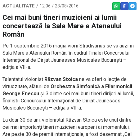
ACTUALITATE
12:06 / 23/08/2016
WHATSAPP
FACEBO
TEL
Cei mai buni tineri muzicieni ai lumii
concertează la Sala Mare a Ateneului
Român
Pe 1 septembrie 2016 magia viorii Stradivarius se va auzi în
Sala Mare a Ateneului Român, în cadrul Finalei Concursului
Internaţional de Dirijat Jeunesses Musicales Bucureşti –
ediţia a VII-a.
Talentatul violonist
Răzvan Stoica
ne va oferi o lecţie de
virtuozitate, alături de
Orchestra Simfonică a Filarmonicii
George Enescu
şi 3 dintre cei mai buni tineri dirijori ai lumii,
finaliştii Concursului Internaţional de Dirijat Jeunesses
Musicales Bucureşti – ediţia a VII-a.
La doar 30 de ani, violonistul Răzvan Stoica este unul dintre
cei mai importanţi tineri muzicieni europeni ai momentului.
Are peste 30 de premii internaţionale, a fost desemnat „Cel