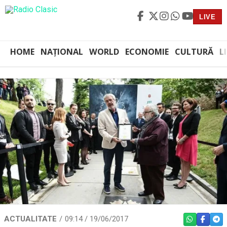
LIVE
HOME
NAȚIONAL
WORLD
ECONOMIE
CULTURĂ
L
ACTUALITATE
09:14 / 19/06/2017
WHATSAPP
FACEBO
TEL