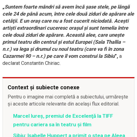
„
Suntem foarte mândri să avem încă şase stele, pe lângă
cele 24 de până acum, între cele două ziduri de apărare ale
cetăţii. E un oraş care nu a fost cucerit niciodată. Aceşti
artişti extraordinari cuceresc oraşul şi sunt temelia între
cele două ziduri de apărare. Această alee, care uneşte
primul teatru din centrul şi estul Europei (Sala Thallia –
n.r.) va lega şi drumul cu noul teatru (care va fi în zona
Cazarmei 90 – n.r.) pe care îl vom construi la Sibiu
”,
a
declarat Constantin Chiriac.
Context și subiecte conexe
Pentru o imagine mai completă a subiectului, urmărește
și aceste articole relevante din același flux editorial.
Marcel Iureş, premiul de Excelenţă la TIFF
pentru cariera sa în teatru şi film
Sibiu: Isabelle Huppert a primit o stea pe Aleea