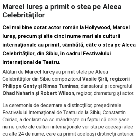
Marcel Iureş a primit o stea pe Aleea
Celebrităţilor
Cel mai bine cotat actor român la Hollywood, Marcel
Iureş, precum şi alte cinci nume mari ale culturii
internaţionale au primit, sâmbătă, câte o stea pe Aleea
Celebrităţilor, din Sibiu, în cadrul Festivalului
Internaţional de Teatru.
Alături de
Marcel Iureş
au primit stele pe Aleea
Celebrităţilor din Sibiu compozitorul
Vasile Şirli, regizorii
Philippe Genty şi Rimas Tuminas
, dansatorul şi coregraful
Ohad Naharin şi Robert Wilson
, regizor, dramaturg şi actor.
La ceremonia de decernare a distincţiilor, preşedintele
Festivalului Internaţional de Teatru de la Sibiu, Constantin
Chiriac, a declarat că se mândreşte cu faptul că cele şase
nume grele ale culturii internaţionale vor sta pe aceeaşi alee
cu alte 24 de nume, care au primit aceleaşi distincţii anterior.