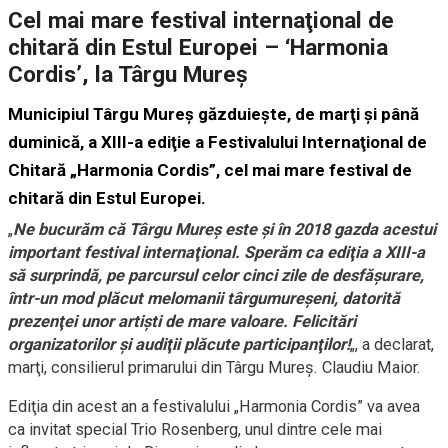
Cel mai mare festival internaţional de
chitară din Estul Europei – ‘Harmonia
Cordis’, la Târgu Mureş
Municipiul Târgu Mureş găzduieşte, de marţi şi până
duminică, a XIII-a ediţie a Festivalului Internaţional de
Chitară „Harmonia Cordis”, cel mai mare festival de
chitară din Estul Europei.
„
Ne bucurăm că Târgu Mureş este şi în 2018 gazda acestui
important festival internaţional. Sperăm ca ediţia a XIII-a
să surprindă, pe parcursul celor cinci zile de desfăşurare,
într-un mod plăcut melomanii târgumureşeni, datorită
prezenţei unor artişti de mare valoare. Felicitări
organizatorilor şi audiţii plăcute participanţilor!
„, a declarat,
marţi, consilierul primarului din Târgu Mureş. Claudiu Maior.
Ediţia din acest an a festivalului „Harmonia Cordis” va avea
ca invitat special Trio Rosenberg, unul dintre cele mai