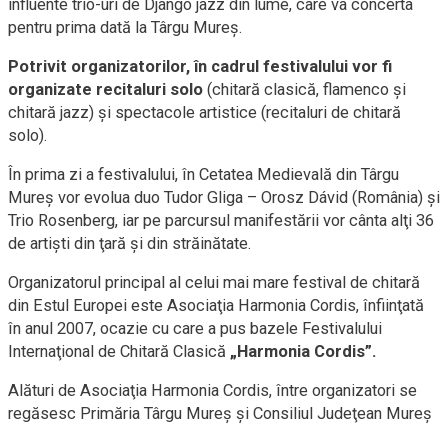
influente trio-uri de Django jazz din lume, care va concerta
pentru prima dată la Târgu Mureş.
Potrivit organizatorilor, în cadrul festivalului vor fi
organizate recitaluri solo
(chitară clasică, flamenco şi
chitară jazz) şi spectacole artistice (recitaluri de chitară
solo).
În prima zi a festivalului, în Cetatea Medievală din Târgu
Mureş vor evolua duo Tudor Gliga – Orosz Dávid (România) şi
Trio Rosenberg, iar pe parcursul manifestării vor cânta alţi 36
de artişti din ţară şi din străinătate.
Organizatorul principal al celui mai mare festival de chitară
din Estul Europei este Asociaţia Harmonia Cordis, înfiinţată
în anul 2007, ocazie cu care a pus bazele Festivalului
Internaţional de Chitară Clasică
„Harmonia Cordis”.
Alături de Asociaţia Harmonia Cordis, între organizatori se
regăsesc Primăria Târgu Mureş şi Consiliul Judeţean Mureş