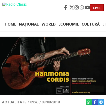
LIVE
HOME
NAȚIONAL
WORLD
ECONOMIE
CULTURĂ
L
ACTUALITATE
09:46 / 08/08/2018
WHATSAPP
FACEBO
TEL