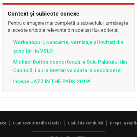
Context și subiecte conexe
Pentru o imagine mai completă a subiectului, urmărește
și aceste articole relevante din același flux editorial.
Workshopuri, concerte, vernisaje şi invitaţi din
şase ţări la VSLO
Michael Bolton concertează la Sala Palatului din
Capitală; Laura Bretan va cânta în deschidere
Începe JAZZ IN THE PARK 2019!
tate
Cum ascult Radio Clasic?
Codul de conduită
Drept la repli