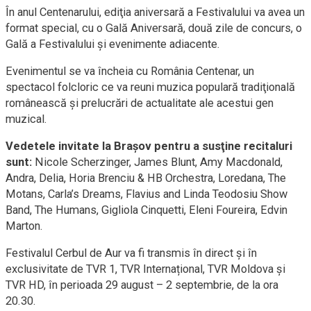
În anul Centenarului, ediţia aniversară a Festivalului va avea un
format special, cu o Gală Aniversară, două zile de concurs, o
Gală a Festivalului şi evenimente adiacente.
Evenimentul se va încheia cu România Centenar, un
spectacol folcloric ce va reuni muzica populară tradiţională
românească şi prelucrări de actualitate ale acestui gen
muzical.
Vedetele invitate la Braşov pentru a susţine recitaluri
sunt:
Nicole Scherzinger, James Blunt, Amy Macdonald,
Andra, Delia, Horia Brenciu & HB Orchestra, Loredana, The
Motans, Carla’s Dreams, Flavius and Linda Teodosiu Show
Band, The Humans, Gigliola Cinquetti, Eleni Foureira, Edvin
Marton.
Festivalul Cerbul de Aur va fi transmis în direct şi în
exclusivitate de TVR 1, TVR Internațional, TVR Moldova și
TVR HD, în perioada 29 august – 2 septembrie, de la ora
20.30.