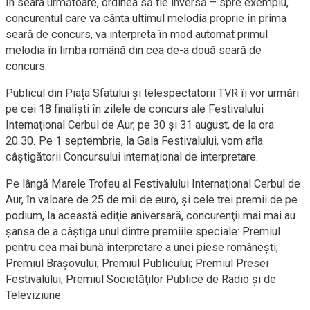
în seara următoare, ordinea să fie inversă – spre exemplu,
concurentul care va cânta ultimul melodia proprie în prima
seară de concurs, va interpreta în mod automat primul
melodia în limba română din cea de-a două seară de
concurs.
Publicul din Piața Sfatului și telespectatorii TVR îi vor urmări
pe cei 18 finaliști în zilele de concurs ale Festivalului
Internațional Cerbul de Aur, pe 30 și 31 august, de la ora
20.30. Pe 1 septembrie, la Gala Festivalului, vom afla
câștigătorii Concursului internațional de interpretare.
Pe lângă Marele Trofeu al Festivalului Internaţional Cerbul de
Aur, în valoare de 25 de mii de euro, şi cele trei premii de pe
podium, la această ediţie aniversară, concurenţii mai mai au
şansa de a câştiga unul dintre premiile speciale: Premiul
pentru cea mai bună interpretare a unei piese româneşti;
Premiul Braşovului; Premiul Publicului; Premiul Presei
Festivalului; Premiul Societăţilor Publice de Radio şi de
Televiziune.