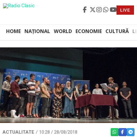
LIVE
HOME
NAȚIONAL
WORLD
ECONOMIE
CULTURĂ
L
ACTUALITATE
10:28 / 28/08/2018
WHATSAPP
FACEBO
TEL