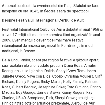
Accesul publicului la evenimentul din Piața Sfatului se face
începând cu ora 18.45, în fiecare seară de spectacol.
Despre Festivalul Internaţional Cerbul de Aur:
Festivalul Internaţional Cerbul de Aur a debutat în anul 1968 şi
a avut 17 ediţii, ultima dintre acestea fiind organizată în anul
2009. Evenimentul a devenit cel mai mare festival
internaţional de muzicã organizat în România şi, în mod
tradiţional, la Brașov.
De-a lungul anilor, acest prestigios festival a găzduit apariţii
sau recitaluri ale unor vedete precum Diana Ross, Amália
Rodrigues, Julio Iglesias, Dalida, Sheryl Crow, Tom Jones,
Juliette Greco, Vaya con Dios, Coolio, Christina Aguilera, Cliff
Richard, Kenny Rogers, Ricky Martin, Kelly Family, Patricia
Kaas, Gilbert Becaud, Josephine Baker, Toto Cutugno, Enrico
Macias, Boy George, James Brown, Kenny Rogers, Ray
Charles, UB 40, Scorpions, Pink, Sheryl Crow şi mulţi alţii.
Prin calitatea actelor artistice prezentate, „Cerbul de Aur”