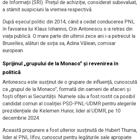
de Informații (SRI). Prețul de achiziție, considerat subevaluat,
a stârnit suspiciuni la vremea respectivă.
După eșecul politic din 2014, când a cedat conducerea PNL
în favoarea lui Klaus Iohannis, Crin Antonescu s-a retras din
viața publică. O mare parte din ultimii zece ani i-a petrecut la
Bruxelles, alături de soția sa, Adina Vălean, comisar
european.
Sprijinul „grupului de la Monaco” și revenirea în
politică
Antonescu este susținut de o grupare de influență, cunoscută
ca „grupul de la Monaco”, formată din oameni de afaceri și
foști ofițeri ai Securității. Numele său a fost rostit ca posibil
candidat comun al coaliției PSD-PNL-UDMR pentru alegerile
prezidențiale de Kelemen Hunor, lider al UDMR, pe 10
decembrie 2024.
Această propunere a fost ulterior susținută de Hubert Thuma,
lider al PNL Ilfov, cunoscut pentru legăturile sale apropiate