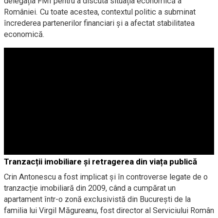
delegația FMI pentru a discuta situația economică a
României. Cu toate acestea, contextul politic a subminat
încrederea partenerilor financiari și a afectat stabilitatea
economică.
Tranzacții imobiliare și retragerea din viața publică
Crin Antonescu a fost implicat și în controverse legate de o
tranzacție imobiliară din 2009, când a cumpărat un
apartament într-o zonă exclusivistă din București de la
familia lui Virgil Măgureanu, fost director al Serviciului Român