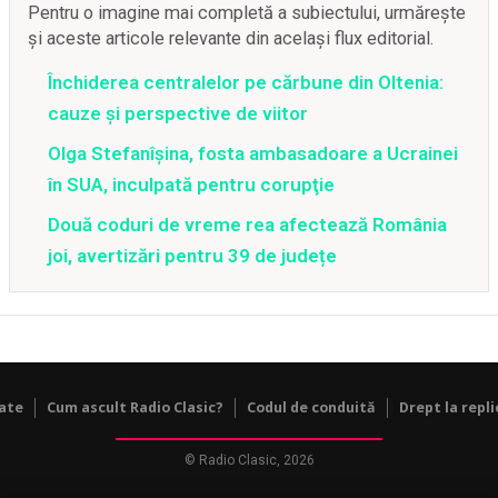
Pentru o imagine mai completă a subiectului, urmărește
și aceste articole relevante din același flux editorial.
Închiderea centralelor pe cărbune din Oltenia:
cauze și perspective de viitor
Olga Stefanîşina, fosta ambasadoare a Ucrainei
în SUA, inculpată pentru corupţie
Două coduri de vreme rea afectează România
joi, avertizări pentru 39 de județe
tate
Cum ascult Radio Clasic?
Codul de conduită
Drept la repli
© Radio Clasic, 2026