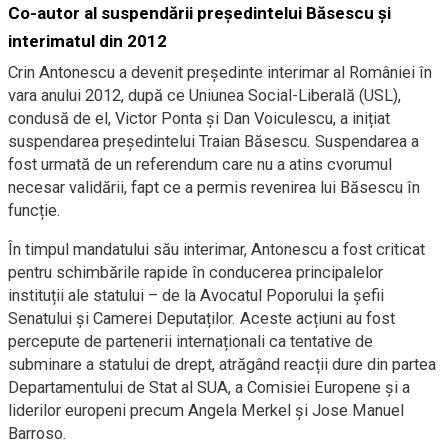
Co-autor al suspendării președintelui Băsescu și
interimatul din 2012
Crin Antonescu a devenit președinte interimar al României în
vara anului 2012, după ce Uniunea Social-Liberală (USL),
condusă de el, Victor Ponta și Dan Voiculescu, a inițiat
suspendarea președintelui Traian Băsescu. Suspendarea a
fost urmată de un referendum care nu a atins cvorumul
necesar validării, fapt ce a permis revenirea lui Băsescu în
funcție.
În timpul mandatului său interimar, Antonescu a fost criticat
pentru schimbările rapide în conducerea principalelor
instituții ale statului – de la Avocatul Poporului la șefii
Senatului și Camerei Deputaților. Aceste acțiuni au fost
percepute de partenerii internaționali ca tentative de
subminare a statului de drept, atrăgând reacții dure din partea
Departamentului de Stat al SUA, a Comisiei Europene și a
liderilor europeni precum Angela Merkel și Jose Manuel
Barroso.