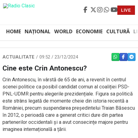
LIVE
HOME
NAȚIONAL
WORLD
ECONOMIE
CULTURĂ
L
ACTUALITATE
09:52 / 23/12/2024
WHATSAPP
FACEBO
TEL
Cine este Crin Antonescu?
Crin Antonescu, în vârstă de 65 de ani, a revenit în centrul
scenei politice ca posibil candidat comun al coaliției PSD-
PNL-UDMR pentru alegerile prezidențiale. Figura sa politică
este strâns legată de momente cheie din istoria recentă a
României, precum suspendarea președintelui Traian Băsescu
în 2012, o perioadă care a generat critici dure din partea
partenerilor occidentali și a avut consecințe majore pentru
imaginea internațională a țării.