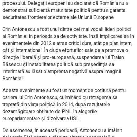
procesului. Delegații europeni au declarat că România nu a
demonstrat suficientă maturitate politică pentru a garanta
securitatea frontierelor externe ale Uniunii Europene.
Crin Antonescu a fost unul dintre cei mai vocali lideri politici
ai României în perioada sa de activitate, însă implicarea sa în
evenimentele din 2012 a atras critici dure, atât pe plan intern,
cât și internațional. În ciuda eforturilor sale de a promova o
direcție liberală și pro-europeană, suspendarea lui Traian
Băsescu și instabilitatea politică sub președinția sa
interimară au lăsat o amprentă negativă asupra imaginii
României.
Aceste evenimente au fost un moment de cotitură pentru
cariera lui Crin Antonescu, culminând cu retragerea sa
treptată din viața politică în 2014, după rezultatele
dezamăgitoare obținute de PNL în alegerile
europarlamentare și dizolvarea USL.
De asemenea, în această perioadă, Antonescu a întâlnit