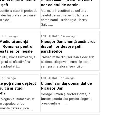
 interviurilor pentru
Sidex Galați: Investitori mari
-șefi
cer caietul de sarcini
stiției a stabilit perioada
Mai mulți investitori au solicitat
i desfășurate interviurile
caietul de sarcini pentru licitația
ile de...
combinatului siderurgic Liberty
Galați,...
E
6 luni ago
ACTUALITATE
6 luni ago
 Mediului anunță
Nicușor Dan anunță amânarea
n Romsilva pentru
discuțiilor despre șefii
 tăierilor ilegale
parchetelor
iului, Diana Buzoianu, a
Președintele Nicușor Dan a declarat
 speră ca săptămâna
că discuțiile privind numirile pentru
fie adoptată...
șefii parchetelor și serviciilor...
E
1 an ago
ACTUALITATE
1 an ago
te poți numi deștept
Ultimul sondaj comandat de
u că ai studii
Nicușor Dan
e!?
George Simion și Victor Ponta, în
fruntea sondajelor pentru alegerile
rvegia vs. România: De
prezidențiale ...
le superioare fac
 mentalitatea civică...