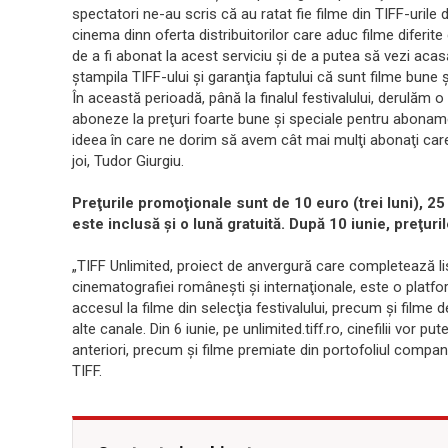
spectatori ne-au scris că au ratat fie filme din TIFF-urile d
cinema dinn oferta distribuitorilor care aduc filme diferi
de a fi abonat la acest serviciu şi de a putea să vezi acas
ştampila TIFF-ului şi garanţia faptului că sunt filme bune şi
În această perioadă, până la finalul festivalului, derulăm
aboneze la preţuri foarte bune şi speciale pentru abonament
ideea în care ne dorim să avem cât mai mulţi abonaţi care 
joi, Tudor Giurgiu.
Preţurile promoţionale sunt de 10 euro (trei luni), 25
este inclusă şi o lună gratuită. După 10 iunie, preţuri
„TIFF Unlimited, proiect de anvergură care completează li
cinematografiei româneşti şi internaţionale, este o plat
accesul la filme din selecţia festivalului, precum şi filme
alte canale. Din 6 iunie, pe unlimited.tiff.ro, cinefilii vor pu
anteriori, precum şi filme premiate din portofoliul compani
TIFF.