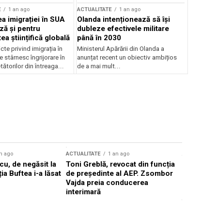
E
1 an ago
ACTUALITATE
1 an ago
a imigrației în SUA
Olanda intenționează să își
ză și pentru
dubleze efectivele militare
a științifică globală
până în 2030
cte privind imigrația în
Ministerul Apărării din Olanda a
e stârnesc îngrijorare în
anunțat recent un obiectiv ambițios
tătorilor din întreaga...
de a mai mult...
n ago
ACTUALITATE
1 an ago
ACTUALITATE
u, de negăsit la
Toni Greblă, revocat din funcția
Ilie Boloj
ția Buftea i-a lăsat
de președinte al AEP. Zsombor
alegerilor
Vajda preia conducerea
constituți
interimară
concentră
viitoarelo