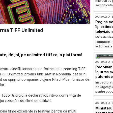
miercuri au 
semnificati
ACTUALITAT
Regina co
își extind
forma TIFF Unlimited
televiziun
Mihaela Nea
contractele 
acționară la
ate, de joi, pe
unlimited.tiff.ro
, o platformă
Sursă foto: Shutte
ACTUALITAT
Recomandă
entru cinefili: lansarea platformei de streaming TIFF
în urma av
 TIFF Unlimited, produs unic atât în România, cât şi în
puternice
at cu sprijinul companiei clujene PitechPlus, furnizor de
Inspectoratu
lor.
de Urgență 
pentru popula
 Tudor Giurgiu, a declarat, joi, într-o conferinţă de
ei vizionării de filme de calitate.
ACTUALITAT
Ministerul
iona filme excelente în festival, pentru că mulţi