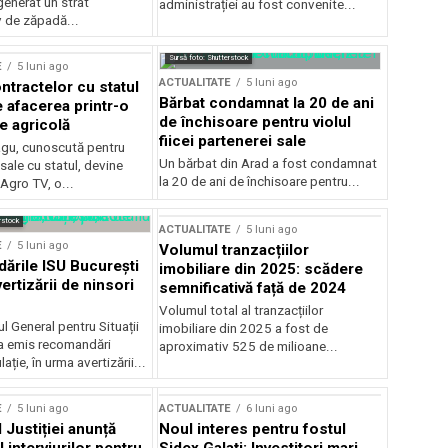
generat un strat
administrației au fost convenite...
v de zăpadă...
Sursă foto: Shutterstock
E
5 luni ago
ACTUALITATE
5 luni ago
ntractelor cu statul
Bărbat condamnat la 20 de ani
e afacerea printr-o
de închisoare pentru violul
e agricolă
fiicei partenerei sale
gu, cunoscută pentru
Un bărbat din Arad a fost condamnat
sale cu statul, devine
la 20 de ani de închisoare pentru...
 Agro TV, o...
rstock
ACTUALITATE
5 luni ago
E
5 luni ago
Volumul tranzacțiilor
rile ISU București
imobiliare din 2025: scădere
ertizării de ninsori
semnificativă față de 2024
Volumul total al tranzacțiilor
l General pentru Situații
imobiliare din 2025 a fost de
a emis recomandări
aproximativ 525 de milioane...
ție, în urma avertizării...
E
5 luni ago
ACTUALITATE
6 luni ago
 Justiției anunță
Noul interes pentru fostul