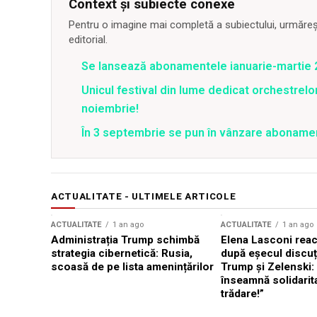
Context și subiecte conexe
Pentru o imagine mai completă a subiectului, urmărește
editorial.
Se lansează abonamentele ianuarie-martie 2
Unicul festival din lume dedicat orchestrelo
noiembrie!
În 3 septembrie se pun în vânzare abonamen
ACTUALITATE - ULTIMELE ARTICOLE
ACTUALITATE
1 an ago
ACTUALITATE
1 an ago
Administrația Trump schimbă
Elena Lasconi rea
strategia cibernetică: Rusia,
după eșecul discuți
scoasă de pe lista amenințărilor
Trump și Zelenski:
înseamnă solidarit
trădare!”