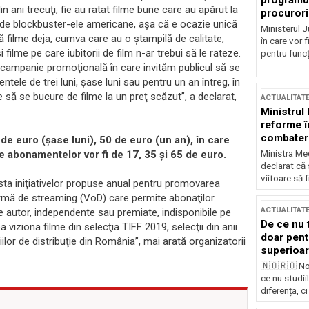
programul
in ani trecuţi, fie au ratat filme bune care au apărut la
procurori
te de blockbuster-ele americane, aşa că e ocazie unică
Ministerul Ju
ă filme deja, cumva care au o ştampilă de calitate,
în care vor f
 filme pe care iubitorii de film n-ar trebui să le rateze.
pentru funcți
 o campanie promoţională în care invităm publicul să se
ele de trei luni, şase luni sau pentru un an întreg, în
să se bucure de filme la un preţ scăzut”, a declarat,
ACTUALITAT
Ministrul
reforme î
combaterea
 de euro (şase luni), 50 de euro (un an), în care
Ministra Med
le abonamentelor vor fi de 17, 35 şi 65 de euro.
declarat că
viitoare să 
sta iniţiativelor propuse anual pentru promovarea
formă de streaming (VoD) care permite abonaţilor
ACTUALITAT
 de autor, independente sau premiate, indisponibile pe
De ce nu 
tea viziona filme din selecţia TIFF 2019, selecţii din anii
doar pentr
ilor de distribuţie din România”, mai arată organizatorii
superioar
🇳🇴🇷🇴 No
ce nu studii
diferența, ci