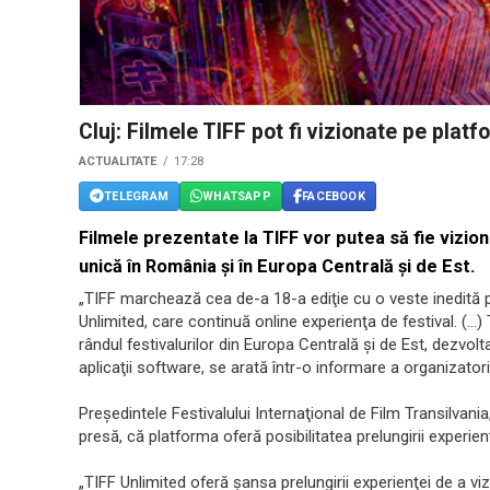
Cluj: Filmele TIFF pot fi vizionate pe plat
ACTUALITATE
17:28
TELEGRAM
WHATSAPP
FACEBOOK
Filmele prezentate la TIFF vor putea să fie vizion
unică în România şi în Europa Centrală şi de Est.
„TIFF marchează cea de-a 18-a ediţie cu o veste inedită p
Unlimited, care continuă online experienţa de festival. (…)
rândul festivalurilor din Europa Centrală şi de Est, dezvolt
aplicaţii software, se arată într-o informare a organizatori
Preşedintele Festivalului Internaţional de Film Transilvania,
presă, că platforma oferă posibilitatea prelungirii experienţ
„TIFF Unlimited oferă şansa prelungirii experienţei de a viz