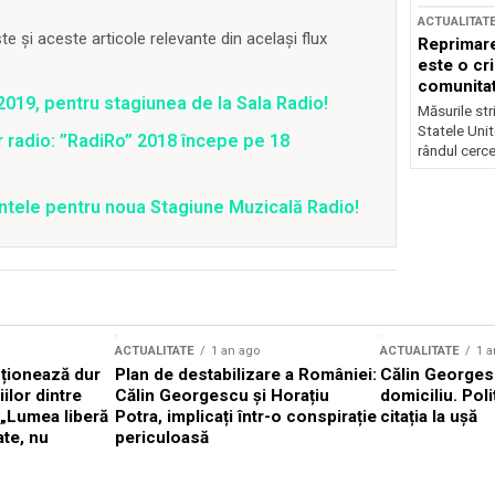
ACTUALITAT
 și aceste articole relevante din același flux
Reprimare
este o cri
comunitate
019, pentru stagiunea de la Sala Radio!
Măsurile stri
Statele Unit
r radio: ”RadiRo” 2018 începe pe 18
rândul cerce
tele pentru noua Stagiune Muzicală Radio!
ACTUALITATE
1 an ago
ACTUALITATE
1 a
cționează dur
Plan de destabilizare a României:
Călin Georgesc
ilor dintre
Călin Georgescu și Horațiu
domiciliu. Poli
 „Lumea liberă
Potra, implicați într-o conspirație
citația la ușă
ate, nu
periculoasă