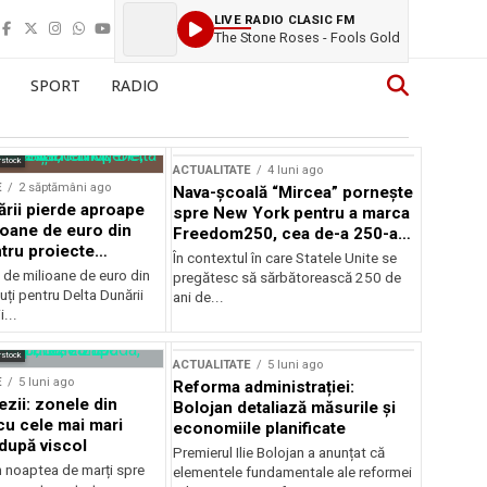
LIVE RADIO CLASIC FM
The Stone Roses - Fools Gold
SPORT
RADIO
rstock
ACTUALITATE
4 luni ago
E
2 săptămâni ago
Nava-școală “Mircea” pornește
ării pierde aproape
spre New York pentru a marca
ioane de euro din
Freedom250, cea de-a 250-a
tru proiecte
aniversare a Statelor Unite
În contextul în care Statele Unite se
de milioane de euro din
pregătesc să sărbătorească 250 de
ți pentru Delta Dunării
ani de...
...
rstock
ACTUALITATE
5 luni ago
E
5 luni ago
Reforma administrației:
ezii: zonele din
Bolojan detaliază măsurile și
u cele mai mari
economiile planificate
după viscol
Premierul Ilie Bolojan a anunțat că
n noaptea de marți spre
elementele fundamentale ale reformei