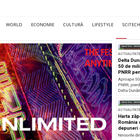
WORLD
ECONOMIE
CULTURĂ
LIFESTYLE
SCITECH
Sursă foto: Shutte
ACTUALITAT
Delta Dun
50 de mil
PNRR pen
esențiale
Aproape 50 
PNRR, pierdu
Delta Dunării
Sursă foto: Shutte
ACTUALITAT
Harta zăp
România c
depuneri 
Ninsorile di