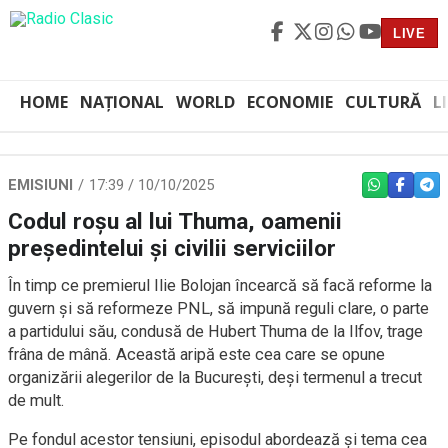
LIVE
HOME
NAȚIONAL
WORLD
ECONOMIE
CULTURĂ
L
EMISIUNI
17:39 / 10/10/2025
WHATSAPP
FACEBO
TEL
Codul roșu al lui Thuma, oamenii
președintelui și civilii serviciilor
În timp ce premierul Ilie Bolojan încearcă să facă reforme la
guvern și să reformeze PNL, să impună reguli clare, o parte
a partidului său, condusă de Hubert Thuma de la Ilfov, trage
frâna de mână. Această aripă este cea care se opune
organizării alegerilor de la București, deși termenul a trecut
de mult.
Pe fondul acestor tensiuni, episodul abordează și tema cea