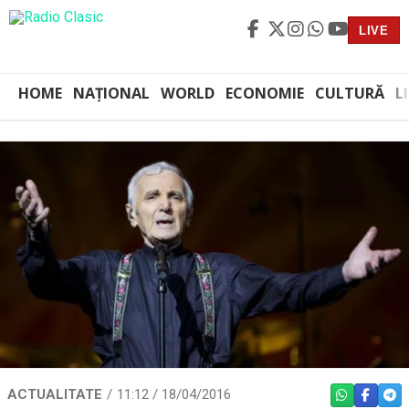
LIVE
HOME
NAȚIONAL
WORLD
ECONOMIE
CULTURĂ
L
ACTUALITATE
11:12 / 18/04/2016
WHATSAPP
FACEBO
TEL