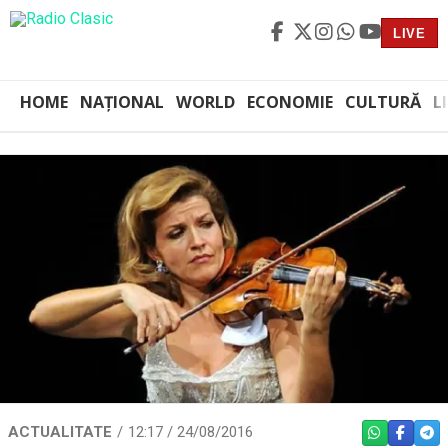
LIVE
HOME
NAȚIONAL
WORLD
ECONOMIE
CULTURĂ
L
ACTUALITATE
12:17 / 24/08/2016
WHATSAPP
FACEBO
TEL