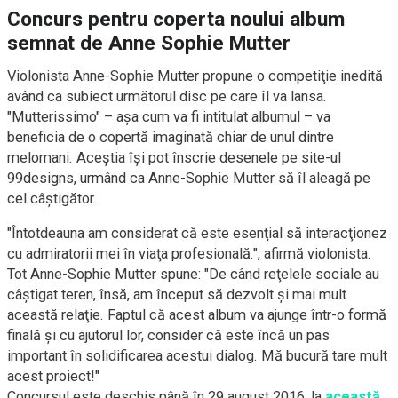
Concurs pentru coperta noului album
semnat de Anne Sophie Mutter
Violonista Anne-Sophie Mutter propune o competiţie inedită
având ca subiect următorul disc pe care îl va lansa.
"Mutterissimo" – aşa cum va fi intitulat albumul – va
beneficia de o copertă imaginată chiar de unul dintre
melomani. Aceştia îşi pot înscrie desenele pe site-ul
99designs, urmând ca Anne-Sophie Mutter să îl aleagă pe
cel câştigător.
"Întotdeauna am considerat că este esenţial să interacţionez
cu admiratorii mei în viaţa profesională.", afirmă violonista.
Tot Anne-Sophie Mutter spune: "De când reţelele sociale au
câştigat teren, însă, am început să dezvolt şi mai mult
această relaţie. Faptul că acest album va ajunge într-o formă
finală şi cu ajutorul lor, consider că este încă un pas
important în solidificarea acestui dialog. Mă bucură tare mult
acest proiect!"
Concursul este deschis până în 29 august 2016, la
această