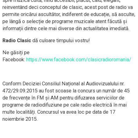
spre muzica cultă, fiind accesibil, plăcut, cald, elegant,
reinventând deci conceptul de clasic, acest post de radio va
permite oricărui ascultător, indiferent de educație, să asculte,
pe lângă o selecție de programe muzicale atent făcută și
informații dintre cele mai diverse din actualitatea imediată.
Radio Clasic
dă culoare timpului vostru!
Ne găsiți pe
Facebook:
https://www.facebook.com/clasicradioromania/
Conform Deciziei Consiliul Național al Audiovizualului nr.
472/29.09.2015 au fost scoase la concurs un număr de 45
de frecvențe în FM și AM pentru difuzarea serviciilor de
programe de radiodifuziune pe cale radio electrică în mai
multe localități. Concursul va avea loc pe data de 17
noiembrie 2015.