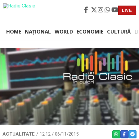
LIVE
HOME
NAȚIONAL
WORLD
ECONOMIE
CULTURĂ
L
ACTUALITATE
12:12 / 06/11/2015
WHATSAPP
FACEBO
TEL