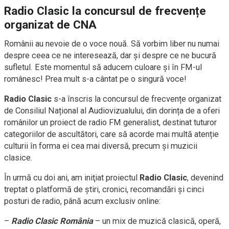
Radio Clasic la concursul de frecvențe
organizat de CNA
Românii au nevoie de o voce nouă. Să vorbim liber nu numai
despre ceea ce ne interesează, dar și despre ce ne bucură
sufletul. Este momentul să aducem culoare și în FM-ul
românesc! Prea mult s-a cântat pe o singură voce!
Radio Clasic
s-a înscris la concursul de frecvențe organizat
de Consiliul Național al Audiovizualului, din dorința de a oferi
românilor un proiect de radio FM generalist, destinat tuturor
categoriilor de ascultători, care să acorde mai multă atenție
culturii în forma ei cea mai diversă, precum și muzicii
clasice.
În urmă cu doi ani, am iniţiat proiectul
Radio Clasic
, devenind
treptat o platformă de știri, cronici, recomandări și cinci
posturi de radio, până acum exclusiv online:
–
Radio Clasic România
– un mix de muzică clasică, operă,