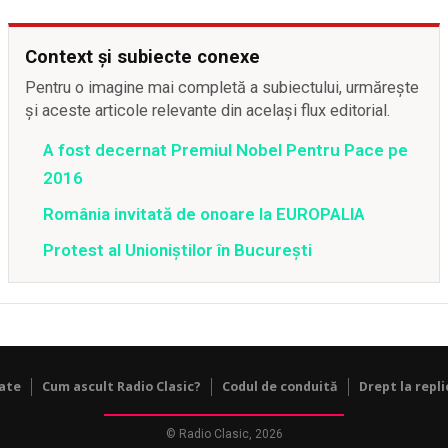
Context și subiecte conexe
Pentru o imagine mai completă a subiectului, urmărește
și aceste articole relevante din același flux editorial.
A fost decernat Premiul Nobel Pentru Pace pe
2016
România invitată de onoare la EUROPALIA
Protest al Unioniștilor în București
tate
Cum ascult Radio Clasic?
Codul de conduită
Drept la repli
© Radio Clasic, 2026