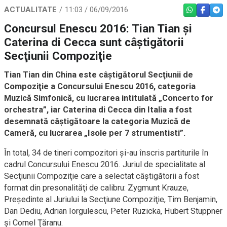
ACTUALITATE
11:03 / 06/09/2016
WHATSAPP
FACEBO
TEL
Concursul Enescu 2016: Tian Tian şi
Caterina di Cecca sunt câştigătorii
Secţiunii Compoziţie
Tian Tian din China este câştigătorul Secţiunii de
Compoziţie a Concursului Enescu 2016, categoria
Muzică Simfonică, cu lucrarea intitulată „Concerto for
orchestra”, iar Caterina di Cecca din Italia a fost
desemnată câştigătoare la categoria Muzică de
Cameră, cu lucrarea „Isole per 7 strumentisti”.
În total, 34 de tineri compozitori şi-au înscris partiturile în
cadrul Concursului Enescu 2016. Juriul de specialitate al
Secţiunii Compoziţie care a selectat câştigătorii a fost
format din presonalităţi de calibru: Zygmunt Krauze,
Preşedinte al Juriului la Secţiune Compoziţie, Tim Benjamin,
Dan Dediu, Adrian Iorgulescu, Peter Ruzicka, Hubert Stuppner
şi Cornel Ţăranu.