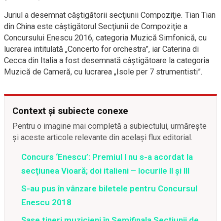
Juriul a desemnat câştigătorii secţiunii Compoziţie. Tian Tian
din China este câştigătorul Secţiunii de Compoziţie a
Concursului Enescu 2016, categoria Muzică Simfonică, cu
lucrarea intitulată „Concerto for orchestra”, iar Caterina di
Cecca din Italia a fost desemnată câştigătoare la categoria
Muzică de Cameră, cu lucrarea „Isole per 7 strumentisti”.
Context și subiecte conexe
Pentru o imagine mai completă a subiectului, urmărește
și aceste articole relevante din același flux editorial.
Concurs ‘Enescu’: Premiul I nu s-a acordat la
secţiunea Vioară; doi italieni – locurile II şi III
S-au pus în vânzare biletele pentru Concursul
Enescu 2018
Șase tineri muzicieni în Semifinala Secțiunii de