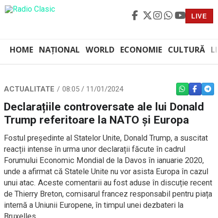
LIVE
HOME
NAȚIONAL
WORLD
ECONOMIE
CULTURĂ
L
ACTUALITATE
08:05 / 11/01/2024
WHATSAPP
FACEBO
TEL
Declarațiile controversate ale lui Donald
Trump referitoare la NATO și Europa
Fostul președinte al Statelor Unite, Donald Trump, a suscitat
reacții intense în urma unor declarații făcute în cadrul
Forumului Economic Mondial de la Davos în ianuarie 2020,
unde a afirmat că Statele Unite nu vor asista Europa în cazul
unui atac. Aceste comentarii au fost aduse în discuție recent
de Thierry Breton, comisarul francez responsabil pentru piața
internă a Uniunii Europene, în timpul unei dezbateri la
Bruxelles.