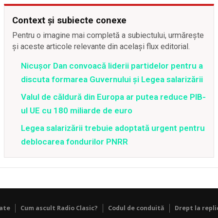
Context și subiecte conexe
Pentru o imagine mai completă a subiectului, urmărește
și aceste articole relevante din același flux editorial.
Nicușor Dan convoacă liderii partidelor pentru a
discuta formarea Guvernului și Legea salarizării
Valul de căldură din Europa ar putea reduce PIB-
ul UE cu 180 miliarde de euro
Legea salarizării trebuie adoptată urgent pentru
deblocarea fondurilor PNRR
tate
Cum ascult Radio Clasic?
Codul de conduită
Drept la repli