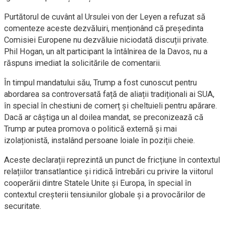
Purtătorul de cuvânt al Ursulei von der Leyen a refuzat să
comenteze aceste dezvăluiri, menționând că președinta
Comisiei Europene nu dezvăluie niciodată discuții private.
Phil Hogan, un alt participant la întâlnirea de la Davos, nu a
răspuns imediat la solicitările de comentarii.
În timpul mandatului său, Trump a fost cunoscut pentru
abordarea sa controversată față de aliații tradiționali ai SUA,
în special în chestiuni de comerț și cheltuieli pentru apărare.
Dacă ar câștiga un al doilea mandat, se preconizează că
Trump ar putea promova o politică externă și mai
izolaționistă, instalând persoane loiale în poziții cheie.
Aceste declarații reprezintă un punct de fricțiune în contextul
relațiilor transatlantice și ridică întrebări cu privire la viitorul
cooperării dintre Statele Unite și Europa, în special în
contextul creșterii tensiunilor globale și a provocărilor de
securitate.