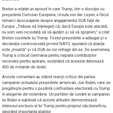
Breton a relatat un episod în care Trump, într-o discuție cu
președinta Comisiei Europene, Ursula von der Leyen, a făcut
remarci descurajante despre angajamentul SUA față de
Europa. „Trebuie să înțelegeți că, dacă Europa este atacată,
nu vom veni niciodată să vă ajutăm și să vă sprijinim,” a citat
Breton cuvintele lui Trump. Fostul președinte a adăugat și o
declarație controversată privind NATO, spunând că alianța
este „moartă” și că SUA se vor retrage din ea. De asemenea,
Trump a criticat Germania pentru neplata contribuțiilor
necesare pentru apărare, susținând că aceasta datorează
400 de miliarde de dolari.
Aceste comentarii au stârnit reacții critice din partea
campaniei actualului președinte american, Joe Biden, care se
pregătește pentru o posibilă confruntare electorală cu Trump
în alegerile din noiembrie. Un purtător de cuvânt al campaniei
lui Biden a subliniat că aceste atitudini demonstrează
interesul exclusiv al lui Trump pentru propriul său beneficiu,
ignorând importanța aliaților.