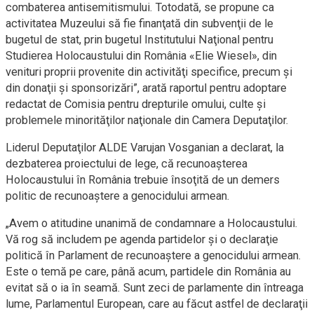
combaterea antisemitismului. Totodată, se propune ca
activitatea Muzeului să fie finanţată din subvenţii de le
bugetul de stat, prin bugetul Institutului Naţional pentru
Studierea Holocaustului din România «Elie Wiesel», din
venituri proprii provenite din activităţi specifice, precum şi
din donaţii şi sponsorizări”, arată raportul pentru adoptare
redactat de Comisia pentru drepturile omului, culte şi
problemele minorităţilor naţionale din Camera Deputaţilor.
Liderul Deputaţilor ALDE Varujan Vosganian a declarat, la
dezbaterea proiectului de lege, că recunoaşterea
Holocaustului în România trebuie însoţită de un demers
politic de recunoaştere a genocidului armean.
„Avem o atitudine unanimă de condamnare a Holocaustului.
Vă rog să includem pe agenda partidelor şi o declaraţie
politică în Parlament de recunoaştere a genocidului armean.
Este o temă pe care, până acum, partidele din România au
evitat să o ia în seamă. Sunt zeci de parlamente din întreaga
lume, Parlamentul European, care au făcut astfel de declaraţii