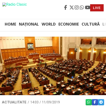
LIVE
HOME
NAȚIONAL
WORLD
ECONOMIE
CULTURĂ
L
ACTUALITATE
14:03 / 11/09/2019
WHATSAPP
FACEBO
TEL