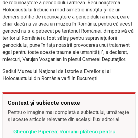
de recunoaştere a genocidului armean. Recunoaşterea
Holocaustului trebuie în mod simetric însoţită şi de un
demers politic de recunoaştere a genocidului armean, care
chiar dacă nu va avea un muzeu în România, pentru că acest
genocid nu s-a petrecut pe teritoriul României, dimpotrivă că
teritoriul României a fost sălaş pentru supravieţuitorii
genocidului, pune în faţa noastră provocarea unui tratament
egal pentru toate aceste traume ale umanităţii”, a declarat,
miercuri, Varujan Vosganian în plenul Camerei Deputaţilor.
Sediul Muzeului Naţional de Istorie a Evreilor şi al
Holocaustului din România va fi în Bucureşti.
Context și subiecte conexe
Pentru o imagine mai completă a subiectului, urmărește
și aceste articole relevante din același flux editorial.
Gheorghe Piperea: Românii plătesc pentru