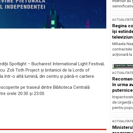
miercuri au 
semnificati
ACTUALITAT
Regina co
își extind
televiziun
Mihaela Nea
contractele 
acționară la
diții Spotlight – Bucharest International Light Festival,
Sursă foto: Shutte
u. Zoli Toth Project și britanicii de la Lords of
ACTUALITAT
la într-o altă lumină, din centru și până-n cartiere.
Recomandă
în urma av
escoperite pe traseul dintre Biblioteca Centrală
puternice
ntre orele 20:30 și 23:00.
Inspectoratu
de Urgență 
pentru popula
ACTUALITAT
Ministerul