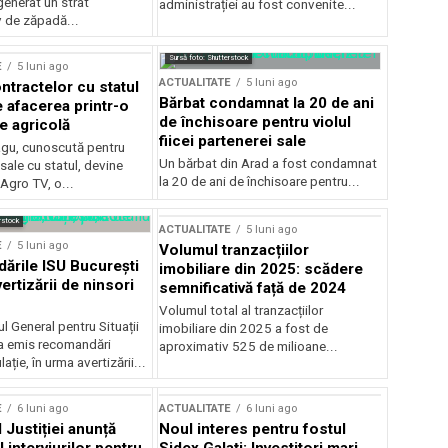
generat un strat
administrației au fost convenite...
v de zăpadă...
Sursă foto: Shutterstock
E
5 luni ago
ACTUALITATE
5 luni ago
ntractelor cu statul
Bărbat condamnat la 20 de ani
e afacerea printr-o
de închisoare pentru violul
e agricolă
fiicei partenerei sale
gu, cunoscută pentru
Un bărbat din Arad a fost condamnat
sale cu statul, devine
la 20 de ani de închisoare pentru...
 Agro TV, o...
rstock
ACTUALITATE
5 luni ago
E
5 luni ago
Volumul tranzacțiilor
rile ISU București
imobiliare din 2025: scădere
ertizării de ninsori
semnificativă față de 2024
Volumul total al tranzacțiilor
l General pentru Situații
imobiliare din 2025 a fost de
a emis recomandări
aproximativ 525 de milioane...
ție, în urma avertizării...
E
6 luni ago
ACTUALITATE
6 luni ago
 Justiției anunță
Noul interes pentru fostul