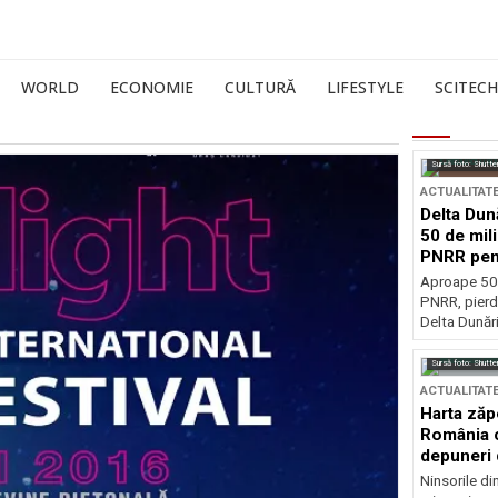
WORLD
ECONOMIE
CULTURĂ
LIFESTYLE
SCITECH
Sursă foto: Shutte
ACTUALITAT
Delta Dun
50 de mil
PNRR pen
esențiale
Aproape 50 
PNRR, pierdu
Delta Dunării
Sursă foto: Shutte
ACTUALITAT
Harta zăp
România c
depuneri 
Ninsorile di