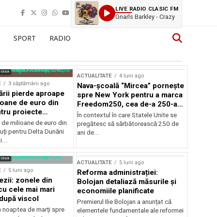
LIVE RADIO CLASIC FM
Gnarls Barkley - Crazy
SPORT
RADIO
rstock
ACTUALITATE
4 luni ago
E
3 săptămâni ago
Nava-școală “Mircea” pornește
ării pierde aproape
spre New York pentru a marca
ioane de euro din
Freedom250, cea de-a 250-a
tru proiecte
aniversare a Statelor Unite
În contextul în care Statele Unite se
de milioane de euro din
pregătesc să sărbătorească 250 de
ți pentru Delta Dunării
ani de...
...
rstock
ACTUALITATE
5 luni ago
E
5 luni ago
Reforma administrației:
ezii: zonele din
Bolojan detaliază măsurile și
u cele mai mari
economiile planificate
după viscol
Premierul Ilie Bolojan a anunțat că
n noaptea de marți spre
elementele fundamentale ale reformei