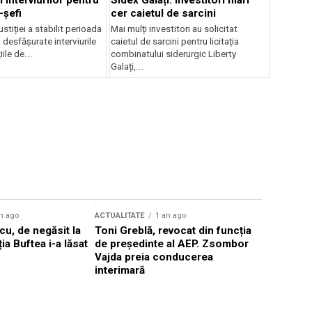
 interviurilor pentru
Sidex Galați: Investitori mari
-șefi
cer caietul de sarcini
stiției a stabilit perioada
Mai mulți investitori au solicitat
i desfășurate interviurile
caietul de sarcini pentru licitația
ile de...
combinatului siderurgic Liberty
Galați,...
n ago
ACTUALITATE
1 an ago
ACTUALITATE
u, de negăsit la
Toni Greblă, revocat din funcția
Ilie Boloj
ția Buftea i-a lăsat
de președinte al AEP. Zsombor
alegerilor
Vajda preia conducerea
constituți
interimară
concentră
viitoarelo