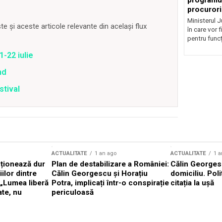
programul
procurori
Ministerul Ju
 și aceste articole relevante din același flux
în care vor f
pentru funcți
1-22 iulie
nd
stival
ACTUALITATE
1 an ago
ACTUALITATE
1 a
cționează dur
Plan de destabilizare a României:
Călin Georgesc
ilor dintre
Călin Georgescu și Horațiu
domiciliu. Poli
 „Lumea liberă
Potra, implicați într-o conspirație
citația la ușă
ate, nu
periculoasă