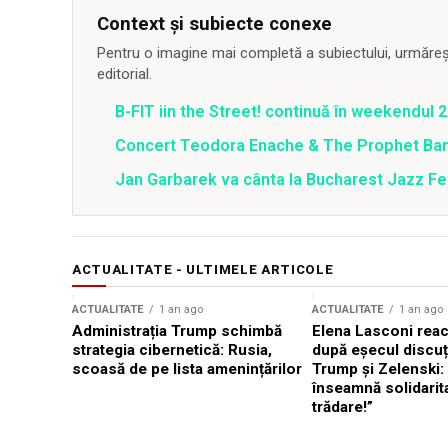
Context și subiecte conexe
Pentru o imagine mai completă a subiectului, urmărește
editorial.
B-FIT iin the Street! continuă în weekendul 2
Concert Teodora Enache & The Prophet Ba
Jan Garbarek va cânta la Bucharest Jazz Fe
ACTUALITATE - ULTIMELE ARTICOLE
ACTUALITATE
1 an ago
ACTUALITATE
1 an ago
Administrația Trump schimbă
Elena Lasconi rea
strategia cibernetică: Rusia,
după eșecul discuți
scoasă de pe lista amenințărilor
Trump și Zelenski:
înseamnă solidarit
trădare!”