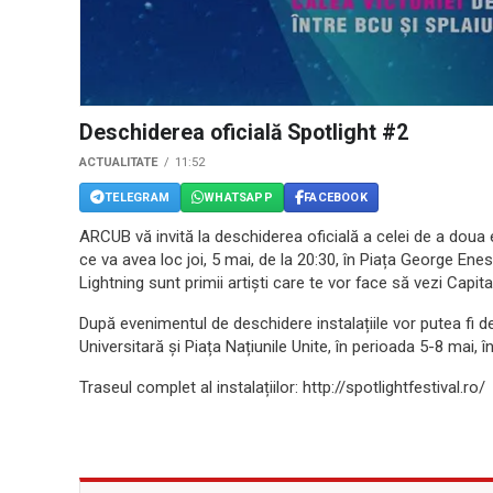
Deschiderea oficială Spotlight #2
ACTUALITATE
11:52
TELEGRAM
WHATSAPP
FACEBOOK
ARCUB vă invită la deschiderea oficială a celei de a doua e
ce va avea loc joi, 5 mai, de la 20:30, în Piața George Enesc
Lightning sunt primii artiști care te vor face să vezi Capita
După evenimentul de deschidere instalațiile vor putea fi d
Universitară și Piața Națiunile Unite, în perioada 5-8 mai, î
Traseul complet al instalațiilor: http://spotlightfestival.ro/