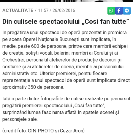
ACTUALITATE
11:57 / 26/02/2016
WHATSAPP
FACEBO
TEL
Din culisele spectacolului „Così fan tutte”
În pregătirea unui spectacol de operă prezentat în premieră
pe scena Operei Naționale București sunt implicate, în
medie, peste 600 de persoane, printre care membrii echipei
de creație, soliști vocali, balerini, membri ai Corului și ai
Orchestrei, personalul atelierelor de producție decoruri și
costume și ai atelierelor de scenă, membri ai personalului
administrativ etc. Ulterior premierei, pentru fiecare
reprezentație a unui spectacol de operă sunt implicate direct
aproximativ 350 de persoane.
Iată o parte dintre fotografiile de culise realizate pe parcursul
pregătirii premierei spectacolului „Così fan tutte”,
surprinzând lumea fascinantă aflată în spatele scenei și
personajele sale.
(credit foto: GIN PHOTO și Cezar Aron)