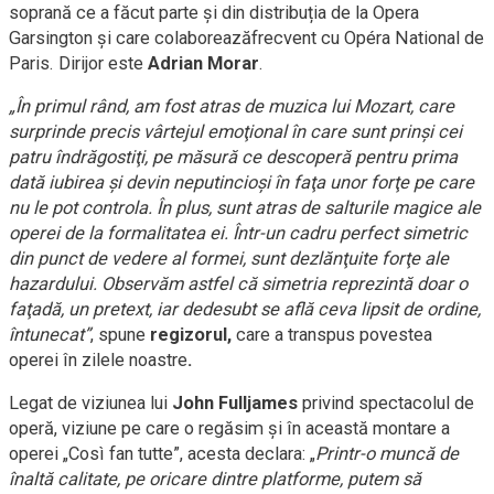
soprană ce a făcut parte și din distribuția de la Opera
Garsington și care colaboreazăfrecvent cu Opéra National de
Paris. Dirijor este
Adrian Morar
.
„În primul rând, am fost atras de muzica lui Mozart, care
surprinde precis vârtejul emoţional în care sunt prinşi cei
patru îndrăgostiţi, pe măsură ce descoperă pentru prima
dată iubirea şi devin neputincioşi în faţa unor forţe pe care
nu le pot controla. În plus, sunt atras de salturile magice ale
operei de la formalitatea ei. Într-un cadru perfect simetric
din punct de vedere al formei, sunt dezlănţuite forţe ale
hazardului. Observăm astfel că simetria reprezintă doar o
faţadă, un pretext, iar dedesubt se află ceva lipsit de ordine,
întunecat”
, spune
regizorul,
care a transpus povestea
operei în zilele noastre
.
Legat de viziunea lui
John Fulljames
privind spectacolul de
operă, viziune pe care o regăsim și în această montare a
operei „Così fan tutte”, acesta declara: „
Printr-o muncă de
înaltă calitate, pe oricare dintre platforme, putem să