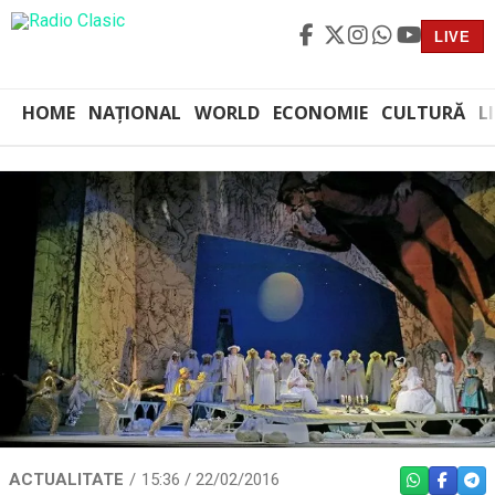
LIVE
HOME
NAȚIONAL
WORLD
ECONOMIE
CULTURĂ
L
ACTUALITATE
15:36 / 22/02/2016
WHATSAPP
FACEBO
TEL