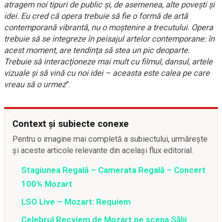
atragem noi tipuri de public şi, de asemenea, alte poveşti şi
idei. Eu cred că opera trebuie să fie o formă de artă
contemporană vibrantă, nu o moştenire a trecutului. Opera
trebuie să se integreze în peisajul artelor contemporane: în
acest moment, are tendinţa să stea un pic deoparte.
Trebuie să interacţioneze mai mult cu filmul, dansul, artele
vizuale şi să vină cu noi idei – aceasta este calea pe care
vreau să o urmez
”.
Context și subiecte conexe
Pentru o imagine mai completă a subiectului, urmărește
și aceste articole relevante din același flux editorial.
Stagiunea Regală – Camerata Regală – Concert
100% Mozart
LSO Live – Mozart: Requiem
Celebrul Recviem de Mozart pe scena Sălii