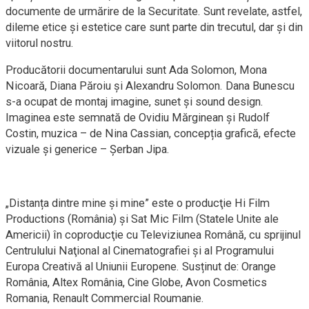
documente de urmărire de la Securitate. Sunt revelate, astfel,
dileme etice și estetice care sunt parte din trecutul, dar și din
viitorul nostru.
Producătorii documentarului sunt Ada Solomon, Mona
Nicoară, Diana Păroiu și Alexandru Solomon. Dana Bunescu
s-a ocupat de montaj imagine, sunet și sound design.
Imaginea este semnată de Ovidiu Mărginean și Rudolf
Costin, muzica – de Nina Cassian, concepția grafică, efecte
vizuale și generice – Șerban Jipa.
„Distanța dintre mine și mine” este o producţie Hi Film
Productions (România) și Sat Mic Film (Statele Unite ale
Americii) în coproducţie cu Televiziunea Română, cu sprijinul
Centrulului Naţional al Cinematografiei și al Programului
Europa Creativă al Uniunii Europene. Susținut de: Orange
România, Altex România, Cine Globe, Avon Cosmetics
Romania, Renault Commercial Roumanie.