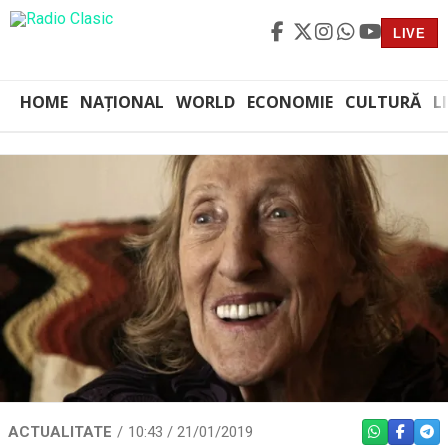
LIVE
HOME
NAȚIONAL
WORLD
ECONOMIE
CULTURĂ
L
ACTUALITATE
10:43 / 21/01/2019
WHATSAPP
FACEBO
TEL