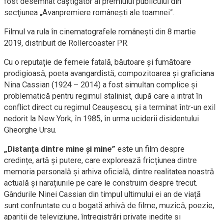
fost desemnat câştigător al premiului publicului din
secţiunea „Avanpremiere româneşti ale toamnei”.
Filmul va rula în cinematografele româneşti din 8 martie
2019, distribuit de Rollercoaster PR.
Cu o reputație de femeie fatală, băutoare și fumătoare
prodigioasă, poeta avangardistă, compozitoarea și graficiana
Nina Cassian (1924 – 2014) a fost simultan complice și
problematică pentru regimul stalinist, după care a intrat în
conflict direct cu regimul Ceaușescu, și a terminat într-un exil
nedorit la New York, în 1985, în urma uciderii disidentului
Gheorghe Ursu.
„Distanța dintre mine și mine”
este un film despre
credințe, artă și putere, care explorează fricțiunea dintre
memoria personală și arhiva oficială, dintre realitatea noastră
actuală și narațiunile pe care le construim despre trecut.
Gândurile Ninei Cassian din timpul ultimului ei an de viață
sunt confruntate cu o bogată arhivă de filme, muzică, poezie,
apariții de televiziune, întregistrări private inedite și