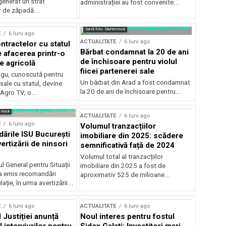
generat un strat
administrației au fost convenite...
v de zăpadă...
Sursă foto: Shutterstock
E
6 luni ago
ACTUALITATE
6 luni ago
ntractelor cu statul
Bărbat condamnat la 20 de ani
e afacerea printr-o
de închisoare pentru violul
e agricolă
fiicei partenerei sale
gu, cunoscută pentru
Un bărbat din Arad a fost condamnat
sale cu statul, devine
la 20 de ani de închisoare pentru...
 Agro TV, o...
rstock
ACTUALITATE
6 luni ago
E
6 luni ago
Volumul tranzacțiilor
rile ISU București
imobiliare din 2025: scădere
ertizării de ninsori
semnificativă față de 2024
Volumul total al tranzacțiilor
l General pentru Situații
imobiliare din 2025 a fost de
a emis recomandări
aproximativ 525 de milioane...
ție, în urma avertizării...
E
6 luni ago
ACTUALITATE
6 luni ago
 Justiției anunță
Noul interes pentru fostul