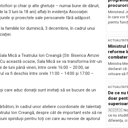
programul
procurori
ntofiori și chiar și alte ghetuțe – numai bune de dăruit,
la 3 luni la 18 ani) aflați în evidența Asociației
Ministerul Ju
în care vor f
iunile și proiectele sale persoanele fără adăpost.
pentru funcți
la familiile lor duminică, 3 decembrie, în cadrul unui
iației.
ACTUALITAT
Ministrul
reforme î
Sala Mică a Teatrului Ion Creangă (Str. Biserica Amzei
combaterea
ei. Cu această ocazie, Sala Mică se va transforma într-un
Ministra Med
e luni până vineri, între orele 16:00 – 20:00, iar
declarat că
l va fi deschis între orele 11:00 – 14:00 și 17:00 –
viitoare să 
ACTUALITAT
uși care aduc donații sunt invitați să se bucure de un
De ce nu 
doar pentr
superioar
bători, în cadrul unor ateliere coordonate de talentați
🇳🇴🇷🇴 No
Teatrului Ion Creangă, despre cât de important este să ne
ce nu studii
 buni spiriduși pentru toți cei care au nevoie de ajutorul
diferența, ci