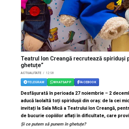
Teatrul Ion Creangă recrutează spiriduși 
ghetuțe”
ACTUALITATE
12:58
TELEGRAM
WHATSAPP
FACEBOOK
Desfășurată în perioada 27 noiembrie – 2 decemb
aducă laolaltă toți spiridușii din oraș: de la cei mici
invitați la Sala Mică a Teatrului Ion Creangă, pent
de bucurie copiiilor aflați în dificultate, care provi
Și ce putem să punem în ghetuțe?