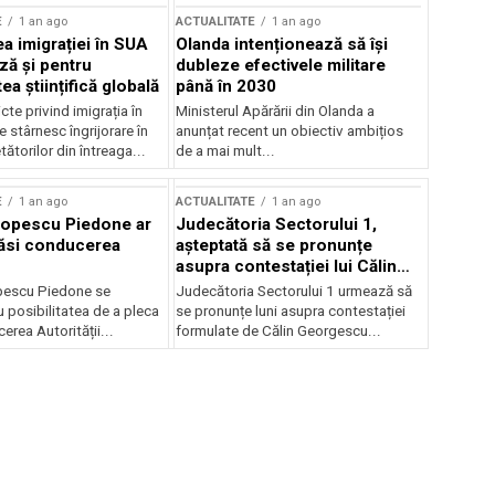
E
1 an ago
ACTUALITATE
1 an ago
a imigrației în SUA
Olanda intenționează să își
ză și pentru
dubleze efectivele militare
a științifică globală
până în 2030
cte privind imigrația în
Ministerul Apărării din Olanda a
e stârnesc îngrijorare în
anunțat recent un obiectiv ambițios
tătorilor din întreaga...
de a mai mult...
E
1 an ago
ACTUALITATE
1 an ago
Popescu Piedone ar
Judecătoria Sectorului 1,
ăsi conducerea
așteptată să se pronunțe
asupra contestației lui Călin
Georgescu privind controlul
pescu Piedone se
Judecătoria Sectorului 1 urmează să
judiciar
 posibilitatea de a pleca
se pronunțe luni asupra contestației
erea Autorității...
formulate de Călin Georgescu...