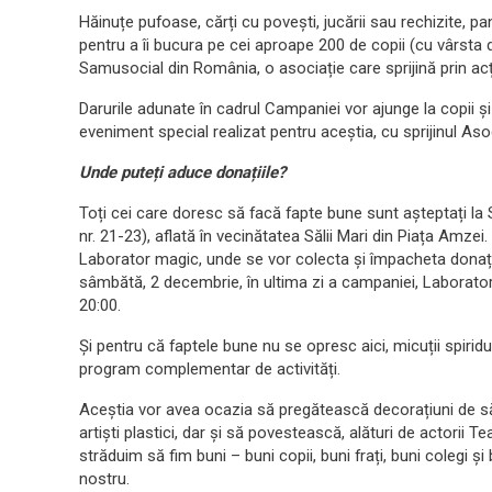
Hăinuțe pufoase, cărți cu povești, jucării sau rechizite, pa
pentru a îi bucura pe cei aproape 200 de copii (cu vârsta de 
Samusocial din România, o asociație care sprijină prin acț
Darurile adunate în cadrul Campaniei vor ajunge la copii și 
eveniment special realizat pentru aceștia, cu sprijinul Asoc
Unde puteți aduce donațiile?
Toți cei care doresc să facă fapte bune sunt așteptați la 
nr. 21-23), aflată în vecinătatea Sălii Mari din Piața Amz
Laborator magic, unde se vor colecta și împacheta donații d
sâmbătă, 2 decembrie, în ultima zi a campaniei, Laboratoru
20:00.
Și pentru că faptele bune nu se opresc aici, micuții spirid
program complementar de activități.
Aceștia vor avea ocazia să pregătească decorațiuni de săr
artiști plastici, dar și să povestească, alături de actorii 
străduim să fim buni – buni copii, buni frați, buni colegi și
nostru.