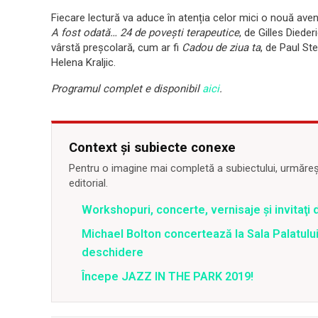
Fiecare lectură va aduce în atenția celor mici o nouă ave
A fost odată… 24 de povești terapeutice
, de Gilles Dieder
vârstă preșcolară, cum ar fi
Cadou de ziua ta
, de Paul St
Helena Kraljic.
Programul complet e disponibil
aici
.
Context și subiecte conexe
Pentru o imagine mai completă a subiectului, urmărește
editorial.
Workshopuri, concerte, vernisaje şi invitaţi 
Michael Bolton concertează la Sala Palatului
deschidere
Începe JAZZ IN THE PARK 2019!