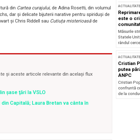
ACTUALITAT
ntură din
Cartea curajului
, de Adina Rosetti, din volumul
Reprimare
ichs, dar și delicate bijuterii narative pentru spiriduși de
este o cri
ewart și Chris Riddell sau
Cutiuța misterioasă
de
comunitate
Măsurile stri
Statele Unit
rândul cerce
ACTUALITAT
Cristian 
putea păr
 și aceste articole relevante din același flux
ANPC
Cristian Po
confruntă cu
din şase ţări la VSLO
de la conduc
 din Capitală; Laura Bretan va cânta în