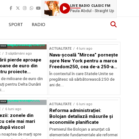
LIVE RADIO CLASIC FM
Paula Abdul - Straight Up
SPORT
RADIO
rstock
ACTUALITATE
4 luni ago
E
3 săptămâni ago
Nava-școală “Mircea” pornește
ării pierde aproape
spre New York pentru a marca
ioane de euro din
Freedom250, cea de-a 250-a
tru proiecte
aniversare a Statelor Unite
În contextul în care Statele Unite se
de milioane de euro din
pregătesc să sărbătorească 250 de
ți pentru Delta Dunării
ani de...
...
rstock
ACTUALITATE
6 luni ago
E
6 luni ago
Reforma administrației:
ezii: zonele din
Bolojan detaliază măsurile și
u cele mai mari
economiile planificate
după viscol
Premierul Ilie Bolojan a anunțat că
n noaptea de marți spre
elementele fundamentale ale reformei