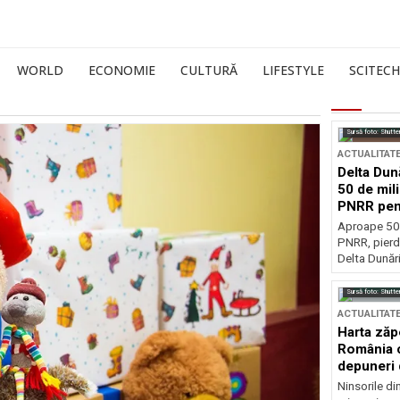
WORLD
ECONOMIE
CULTURĂ
LIFESTYLE
SCITECH
Sursă foto: Shutte
ACTUALITAT
Delta Dun
50 de mil
PNRR pen
esențiale
Aproape 50 
PNRR, pierdu
Delta Dunării
Sursă foto: Shutte
ACTUALITAT
Harta zăp
România c
depuneri 
Ninsorile di