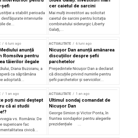
 interviurilor pentru
Sidex Galați: Investitori mari
-șefi
cer caietul de sarcini
stiției a stabilit perioada
Mai mulți investitori au solicitat
i desfășurate interviurile
caietul de sarcini pentru licitația
ile de...
combinatului siderurgic Liberty
Galați,...
E
6 luni ago
ACTUALITATE
6 luni ago
 Mediului anunță
Nicușor Dan anunță amânarea
n Romsilva pentru
discuțiilor despre șefii
 tăierilor ilegale
parchetelor
iului, Diana Buzoianu, a
Președintele Nicușor Dan a declarat
 speră ca săptămâna
că discuțiile privind numirile pentru
fie adoptată...
șefii parchetelor și serviciilor...
E
1 an ago
ACTUALITATE
1 an ago
te poți numi deștept
Ultimul sondaj comandat de
u că ai studii
Nicușor Dan
e!?
George Simion și Victor Ponta, în
fruntea sondajelor pentru alegerile
rvegia vs. România: De
prezidențiale ...
le superioare fac
 mentalitatea civică...