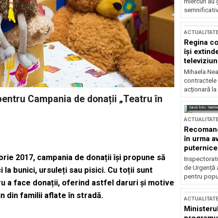
miercuri au 
semnificati
ACTUALITAT
Regina co
își extind
televiziun
Mihaela Nea
contractele 
acționară la
pentru Campania de donații „Teatru în
Sursă foto: Shutte
ACTUALITAT
Recomandă
în urma av
puternice
rie 2017, campania de donații își propune să
Inspectoratu
de Urgență 
 la bunici, ursuleți sau pisici. Cu toții sunt
pentru popula
ru a face donații, oferind astfel daruri și motive
n din familii aflate în stradă.
ACTUALITAT
Ministerul