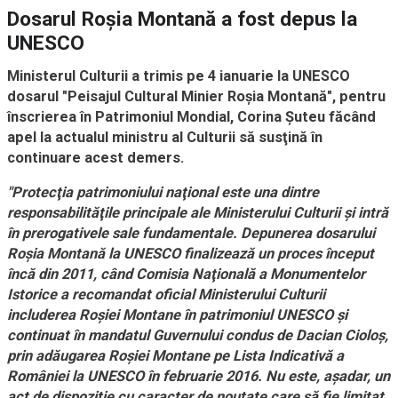
Dosarul Roşia Montană a fost depus la
UNESCO
Ministerul Culturii a trimis pe 4 ianuarie la UNESCO
dosarul "Peisajul Cultural Minier Roşia Montană", pentru
înscrierea în Patrimoniul Mondial, Corina Şuteu făcând
apel la actualul ministru al Culturii să susţină în
continuare acest demers.
"Protecţia patrimoniului naţional este una dintre
responsabilităţile principale ale Ministerului Culturii şi intră
în prerogativele sale fundamentale. Depunerea dosarului
Roşia Montană la UNESCO finalizează un proces început
încă din 2011, când Comisia Naţională a Monumentelor
Istorice a recomandat oficial Ministerului Culturii
includerea Roşiei Montane în patrimoniul UNESCO şi
continuat în mandatul Guvernului condus de Dacian Cioloş,
prin adăugarea Roşiei Montane pe Lista Indicativă a
României la UNESCO în februarie 2016. Nu este, aşadar, un
act de dispoziţie cu caracter de noutate care să fie limitat