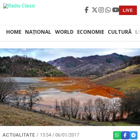
LIVE
HOME
NAȚIONAL
WORLD
ECONOMIE
CULTURĂ
L
ACTUALITATE
15:54 / 06/01/2017
WHATSAPP
FACEBO
TEL