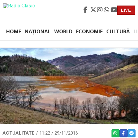
LIVE
HOME
NAȚIONAL
WORLD
ECONOMIE
CULTURĂ
L
ACTUALITATE
11:22 / 29/11/2016
WHATSAPP
FACEBO
TEL