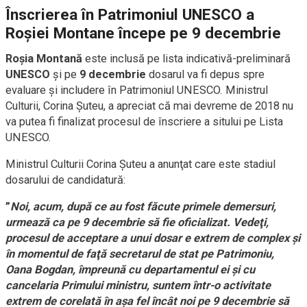
Înscrierea în Patrimoniul UNESCO a
Roşiei Montane începe pe 9 decembrie
Roşia Montană
este inclusă pe lista indicativă-preliminară
UNESCO
şi pe
9 decembrie
dosarul va fi depus spre
evaluare şi includere în Patrimoniul UNESCO. Ministrul
Culturii, Corina Şuteu, a apreciat că mai devreme de 2018 nu
va putea fi finalizat procesul de înscriere a sitului pe Lista
UNESCO.
Ministrul Culturii Corina Şuteu a anunţat care este stadiul
dosarului de candidatură:
”
Noi, acum, după ce au fost făcute primele demersuri,
urmează ca pe 9 decembrie să fie oficializat. Vedeţi,
procesul de acceptare a unui dosar e extrem de complex şi
în momentul de faţă secretarul de stat pe Patrimoniu,
Oana Bogdan, împreună cu departamentul ei şi cu
cancelaria Primului ministru, suntem într-o activitate
extrem de corelată în aşa fel încât noi pe 9 decembrie să