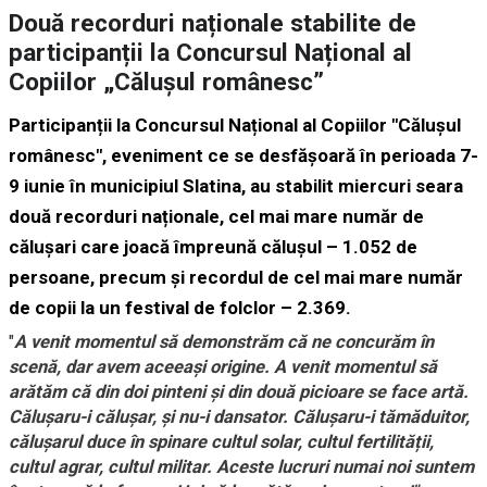
Două recorduri naționale stabilite de
participanții la Concursul Național al
Copiilor „Călușul românesc”
Participanții la Concursul Național al Copiilor "Călușul
românesc", eveniment ce se desfășoară în perioada 7-
9 iunie în municipiul Slatina, au stabilit miercuri seara
două recorduri naționale, cel mai mare număr de
călușari care joacă împreună călușul – 1.052 de
persoane, precum și recordul de cel mai mare număr
de copii la un festival de folclor – 2.369.
"
A venit momentul să demonstrăm că ne concurăm în
scenă, dar avem aceeași origine. A venit momentul să
arătăm că din doi pinteni și din două picioare se face artă.
Călușaru-i călușar, și nu-i dansator. Călușaru-i tămăduitor,
călușarul duce în spinare cultul solar, cultul fertilității,
cultul agrar, cultul militar. Aceste lucruri numai noi suntem