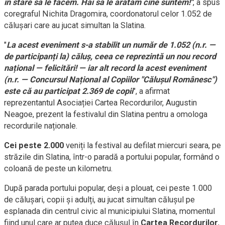
în stare să le facem. Hai să le arătăm cine suntem!"
, a spus
coregraful Nichita Dragomira, coordonatorul celor 1.052 de
călușari care au jucat simultan la Slatina.
"
La acest eveniment s-a stabilit un număr de 1.052 (n.r. —
de participanți la) căluș, ceea ce reprezintă un nou record
național — felicitări! — iar alt record la acest eveniment
(n.r. — Concursul Național al Copiilor "Călușul Românesc")
este că au participat 2.369 de copii
", a afirmat
reprezentantul Asociației Cartea Recordurilor, Augustin
Neagoe, prezent la festivalul din Slatina pentru a omologa
recordurile naționale.
Cei peste 2.000
veniți la festival au defilat miercuri seara, pe
străzile din Slatina, într-o paradă a portului popular, formând o
coloană de peste un kilometru.
După parada portului popular, deși a plouat, cei peste 1.000
de călușari, copii și adulți, au jucat simultan călușul pe
esplanada din centrul civic al municipiului Slatina, momentul
fiind unul care ar putea duce călușul în
Cartea Recordurilor
,