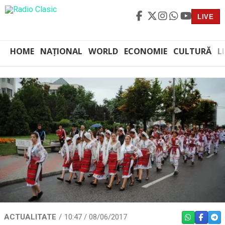
LIVE
HOME
NAȚIONAL
WORLD
ECONOMIE
CULTURĂ
L
ACTUALITATE
10:47 / 08/06/2017
WHATSAPP
FACEBO
TEL