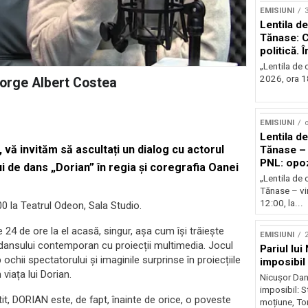
EMISIUNI
Lentila de
Tănase: C
politică. 
instituțio
„Lentila de c
2026, ora 18
eorge Albert Costea
EMISIUNI
o
Lentila de
, vă invităm să ascultați un dialog cu actorul
Tănase – 
PNL: opoz
 de dans „Dorian” în regia și coregrafia Oanei
puterii?
„Lentila de 
Tănase – vin
12:00, la...
00 la Teatrul Odeon, Sala Studio.
e 24 de ore la el acasă, singur, așa cum își trăiește
EMISIUNI
2
a dansului contemporan cu proiecții multimedia. Jocul
Pariul lui
ochii spectatorului și imaginile surprinse în proiecțiile
imposibil
viața lui Dorian.
Nicușor Dan 
imposibil: 
tit, DORIAN este, de fapt, înainte de orice, o poveste
moțiune, To