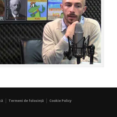
că
Termeni de folosință
Cookie Policy