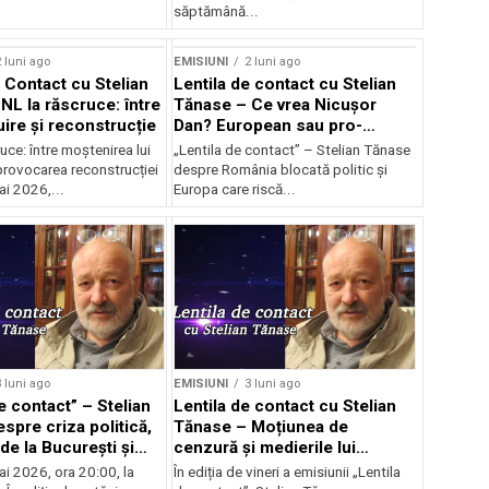
săptămână...
 luni ago
EMISIUNI
2 luni ago
e Contact cu Stelian
Lentila de contact cu Stelian
NL la răscruce: între
Tănase – Ce vrea Nicușor
uire și reconstrucție
Dan? European sau pro-
occidental?
uce: între moștenirea lui
„Lentila de contact” – Stelian Tănase
provocarea reconstrucției
despre România blocată politic și
ai 2026,...
Europa care riscă...
 luni ago
EMISIUNI
3 luni ago
e contact” – Stelian
Lentila de contact cu Stelian
spre criza politică,
Tănase – Moțiunea de
de la București și
cenzură și medierile lui
ea lui Bolojan
Nicușor
ai 2026, ora 20:00, la
În ediția de vineri a emisiunii „Lentila