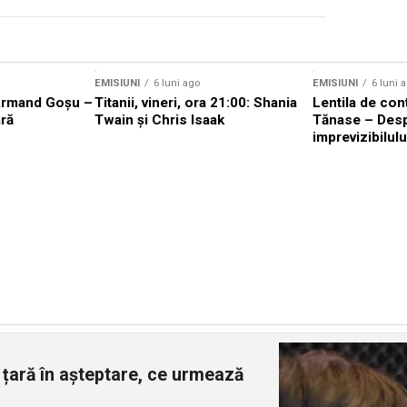
EMISIUNI
6 luni ago
EMISIUNI
6 luni 
Armand Goșu –
Titanii, vineri, ora 21:00: Shania
Lentila de con
ră
Twain și Chris Isaak
Tănase – Des
imprevizibilulu
 țară în așteptare, ce urmează