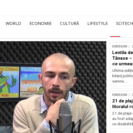
WORLD
ECONOMIE
CULTURĂ
LIFESTYLE
SCITECH
EMISIUNI
2
Lentila de
Tănase – 
ce urmea
Ultima ediți
bilanț politi
semne...
EMISIUNI
21 de pla
litoralul
21 de plaje 
au fost ada
cu dizabilităț