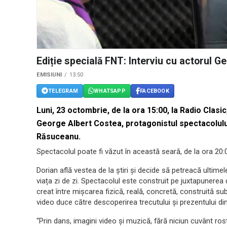
Ediție specială FNT: Interviu cu actorul G
EMISIUNI
13:50
TELEGRAM
WHATSAPP
FACEBOOK
Luni, 23 octombrie, de la ora 15:00, la Radio Clasic
George Albert Costea, protagonistul spectacolului
Răsuceanu.
Spectacolul poate fi văzut în această seară, de la ora 20:
Dorian află vestea de la știri și decide să petreacă ultimel
viața zi de zi. Spectacolul este construit pe juxtapunere
creat între mișcarea fizică, reală, concretă, construită sub 
video duce către descoperirea trecutului și prezentului din 
“Prin dans, imagini video și muzică, fără niciun cuvânt ros