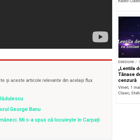
Radio Clasic 
EMISIUNI
3
„Lentila d
Tănase d
cenzură
 și aceste articole relevante din același flux
Vineri, 1 ma
Clasic, Stel
 Rădulescu
sorul George Banu
ăneci. Mi s-a spus că locuiește în Carpați