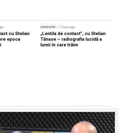
ago
EMISIUNI
7 luni ago
tact cu Stelian
„Lentila de contact”, cu Stelian
pre epoca
Tănase – radiografia lucidă a
i
lumii în care trăim
EMISIUNI
7
Stelian T
lume împi
mai puter