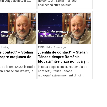
În ediția de astăzi a...
de contact”, Stelian Tănase
analizează criza politică...
 luni ago
EMISIUNI
3 luni ago
e contact” – Stelian
„Lentila de contact” – Stelian
espre moțiunea de
Tănase despre România
blocată între criză politică și
scumpiri
i, de la ora 12:00, la Radio
În noua ediție a emisiunii „Lentila de
ian Tănase analizează, în...
contact”, Stelian Tănase
radiografiază un moment dificil...