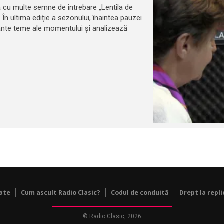
ară cu multe semne de întrebare „Lentila de
c În ultima ediție a sezonului, înaintea pauzei
tante teme ale momentului și analizează
tate
Cum ascult Radio Clasic?
Codul de conduită
Drept la repli
© Radio Clasic, 2026