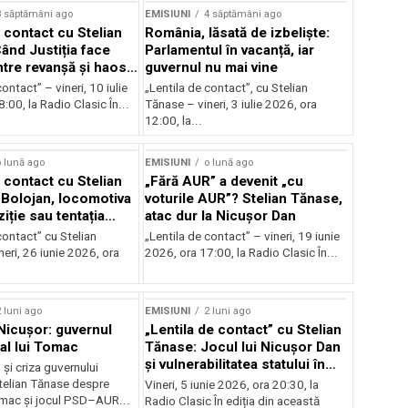
3 săptămâni ago
EMISIUNI
4 săptămâni ago
 contact cu Stelian
România, lăsată de izbeliște:
ând Justiția face
Parlamentul în vacanță, iar
Între revanșă și haos
guvernul nu mai vine
nal
ontact” – vineri, 10 iulie
„Lentila de contact”, cu Stelian
:00, la Radio Clasic În...
Tănase – vineri, 3 iulie 2026, ora
12:00, la...
 lună ago
EMISIUNI
o lună ago
 contact cu Stelian
„Fără AUR” a devenit „cu
Bolojan, locomotiva
voturile AUR”? Stelian Tănase,
iție sau tentația
atac dur la Nicușor Dan
contact” cu Stelian
„Lentila de contact” – vineri, 19 iunie
eri, 26 iunie 2026, ora
2026, ora 17:00, la Radio Clasic În...
 luni ago
EMISIUNI
2 luni ago
 Nicușor: guvernul
„Lentila de contact” cu Stelian
 al lui Tomac
Tănase: Jocul lui Nicușor Dan
și vulnerabilitatea statului în
și criza guvernului
fața crizelor
Stelian Tănase despre
Vineri, 5 iunie 2026, ora 20:30, la
mac și jocul PSD–AUR...
Radio Clasic În ediția din această