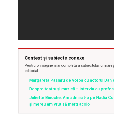
Context și subiecte conexe
Pentru o imagine mai completă a subiectului, urmărește
editorial.
Margareta Paslaru de vorba cu actorul Dan
Despre teatru și muzică – interviu cu profe
Juliette Binoche: Am admirat-o pe Nadia Com
și mereu am vrut să merg acolo