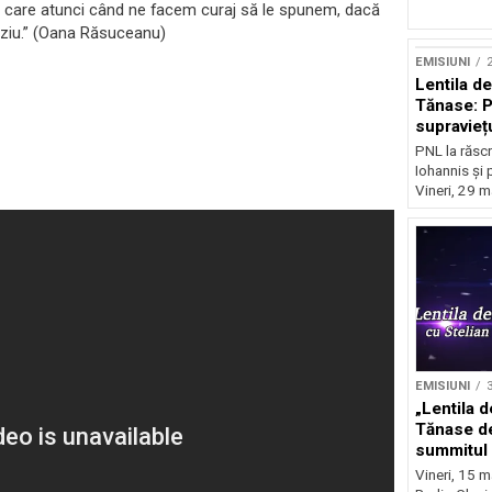
e care atunci când ne facem curaj să le spunem, dacă
rziu.” (Oana Răsuceanu)
EMISIUNI
2
Lentila d
Tănase: P
supravieț
PNL la răscr
Iohannis și 
Vineri, 29 m
EMISIUNI
3
„Lentila d
Tănase de
summitul 
ascensiun
Vineri, 15 m