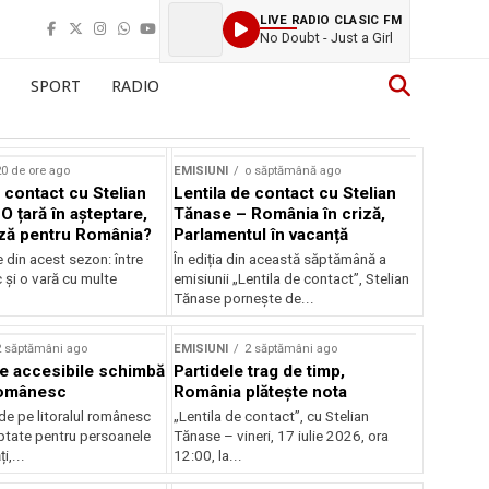
LIVE RADIO CLASIC FM
No Doubt - Just a Girl
SPORT
RADIO
0 de ore ago
EMISIUNI
o săptămână ago
 contact cu Stelian
Lentila de contact cu Stelian
O țară în așteptare,
Tănase – România în criză,
ză pentru România?
Parlamentul în vacanță
e din acest sezon: între
În ediția din această săptămână a
c și o vară cu multe
emisiunii „Lentila de contact”, Stelian
Tănase pornește de...
2 săptămâni ago
EMISIUNI
2 săptămâni ago
je accesibile schimbă
Partidele trag de timp,
 românesc
România plătește nota
de pe litoralul românesc
„Lentila de contact”, cu Stelian
ptate pentru persoanele
Tănase – vineri, 17 iulie 2026, ora
i,...
12:00, la...