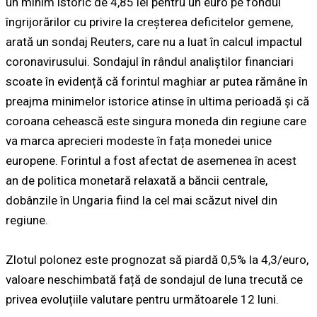
un minim istoric de 4,85 lei pentru un euro pe fondul
îngrijorărilor cu privire la creșterea deficitelor gemene,
arată un sondaj Reuters, care nu a luat în calcul impactul
coronavirusului. Sondajul în rândul analiștilor financiari
scoate în evidență că forintul maghiar ar putea rămâne în
preajma minimelor istorice atinse în ultima perioadă și că
coroana cehească este singura moneda din regiune care
va marca aprecieri modeste în fața monedei unice
europene. Forintul a fost afectat de asemenea în acest
an de politica monetară relaxată a băncii centrale,
dobânzile în Ungaria fiind la cel mai scăzut nivel din
regiune.
Zlotul polonez este prognozat să piardă 0,5% la 4,3/euro,
valoare neschimbată față de sondajul de luna trecută ce
privea evoluțiile valutare pentru următoarele 12 luni.