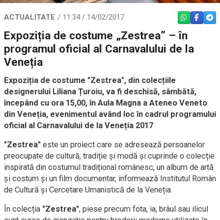
ACTUALITATE
11:34 / 14/02/2017
WHATSAPP
FACEBO
TEL
Expoziția de costume „Zestrea” – în
programul oficial al Carnavalului de la
Veneția
Expoziția de costume "Zestrea", din colecțiile
designerului Liliana Țuroiu, va fi deschisă, sâmbătă,
începând cu ora 15,00, în Aula Magna a Ateneo Veneto
din Veneția, evenimentul având loc în cadrul programului
oficial al Carnavalului de la Veneția 2017
"Zestrea"
este un proiect care se adresează persoanelor
preocupate de cultură, tradiție și modă și cuprinde o colecție
inspirată din costumul tradițional românesc, un album de artă
și costum și un film documentar, informează Institutul Român
de Cultură și Cercetare Umanistică de la Veneția.
În colecția
"Zestrea"
, piese precum fota, ia, brâul sau ilicul