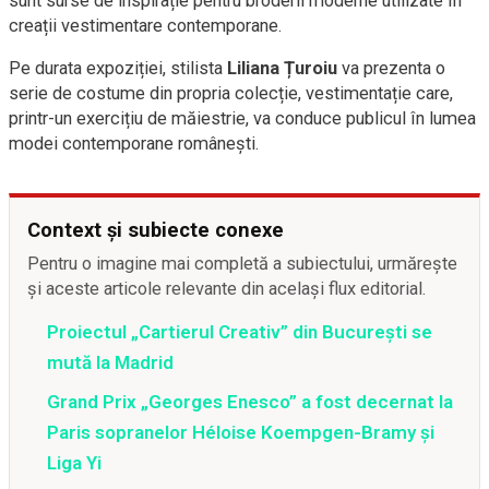
sunt surse de inspirație pentru broderii moderne utilizate în
creații vestimentare contemporane.
Pe durata expoziției, stilista
Liliana Țuroiu
va prezenta o
serie de costume din propria colecție, vestimentație care,
printr-un exercițiu de măiestrie, va conduce publicul în lumea
modei contemporane românești.
Context și subiecte conexe
Pentru o imagine mai completă a subiectului, urmărește
și aceste articole relevante din același flux editorial.
Proiectul „Cartierul Creativ” din București se
mută la Madrid
Grand Prix „Georges Enesco” a fost decernat la
Paris sopranelor Héloise Koempgen-Bramy și
Liga Yi