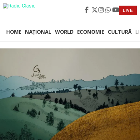
LIVE
HOME
NAȚIONAL
WORLD
ECONOMIE
CULTURĂ
L