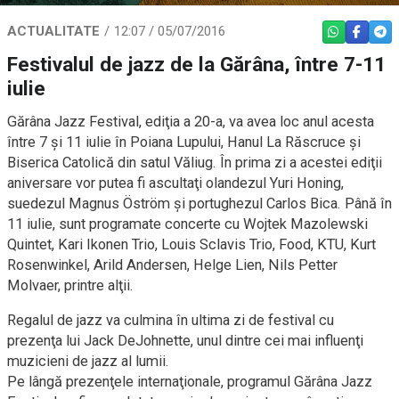
ACTUALITATE
12:07 / 05/07/2016
WHATSAPP
FACEBO
TEL
Festivalul de jazz de la Gărâna, între 7-11
iulie
Gărâna Jazz Festival, ediţia a 20-a, va avea loc anul acesta
între 7 și 11 iulie în Poiana Lupului, Hanul La Răscruce și
Biserica Catolică din satul Văliug. În prima zi a acestei ediţii
aniversare vor putea fi ascultaţi olandezul Yuri Honing,
suedezul Magnus Öström şi portughezul Carlos Bica. Până în
11 iulie, sunt programate concerte cu Wojtek Mazolewski
Quintet, Kari Ikonen Trio, Louis Sclavis Trio, Food, KTU, Kurt
Rosenwinkel, Arild Andersen, Helge Lien, Nils Petter
Molvaer, printre alţii.
Regalul de jazz va culmina în ultima zi de festival cu
prezenţa lui Jack DeJohnette, unul dintre cei mai influenţi
muzicieni de jazz al lumii.
Pe lângă prezenţele internaţionale, programul Gărâna Jazz