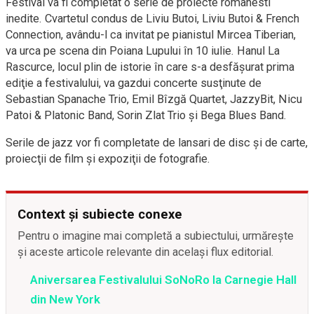
Festival va fi completat o serie de proiecte românesti
inedite. Cvartetul condus de Liviu Butoi, Liviu Butoi & French
Connection, avându-l ca invitat pe pianistul Mircea Tiberian,
va urca pe scena din Poiana Lupului în 10 iulie. Hanul La
Rascurce, locul plin de istorie în care s-a desfăşurat prima
ediţie a festivalului, va gazdui concerte susţinute de
Sebastian Spanache Trio, Emil Bîzgă Quartet, JazzyBit, Nicu
Patoi & Platonic Band, Sorin Zlat Trio şi Bega Blues Band.
Serile de jazz vor fi completate de lansari de disc şi de carte,
proiecţii de film şi expoziţii de fotografie.
Context și subiecte conexe
Pentru o imagine mai completă a subiectului, urmărește
și aceste articole relevante din același flux editorial.
Aniversarea Festivalului SoNoRo la Carnegie Hall
din New York