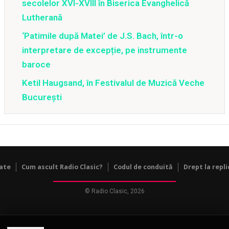
secolelor XVI-XVIII în Biserica Evanghelică
Lutherană
‘Patimile după Matei’ de J.S. Bach, într-o
interpretare de excepție, pe instrumente
baroce
Ketil Haugsand, în Festivalul de Muzică Veche
București
tate
Cum ascult Radio Clasic?
Codul de conduită
Drept la repli
© Radio Clasic, 2026