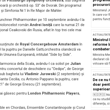
programul
ri de
Pittsburgh Symphony Orchestra
, sub bagheta
procurori
vioară și orchestră op. 53" de Dvorak. Din programul
Ministerul Ju
și Simfonia Nr.1 în Re Major de Mahler.
în care vor f
pentru funcți
 Munchner Philharmoniker pe 10 septembrie avându-l la
l violoncelist român
Andrei Ioniță
care la numai 21 de
ional Ceaikovski din Rusia, aflat în top trei cele mai
ACTUALITAT
Ministrul
 susținute de
Royal Concergebouw Amsterdam
în
reforme î
combaterea
l la pupitru pe Danielle Gatti,orchestra olandeză va
în Uniunea Europeană, intitulat "Side by Side".
Ministra Med
declarat că
larmonica della Scala, avându-l ca solist pe
Julian
viitoare să 
pentru concertul de deschidere cu "Oedipe", de George
sub bagheta lui
Vladimir Jurowski
(2 septembrie) și
ACTUALITAT
anta Cecilia, cu Antonio Pappano la pupitru, care
De ce nu 
. 21" de George Enescu (21 septembrie).
doar pentr
superioar
 mai găsesc pentru
London Philharmonic Players
,
🇳🇴🇷🇴 No
ce nu studii
diferența, ci
ble en Chordais, Emsemble Constantinopole și Corul