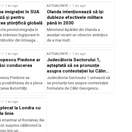
E
1 an ago
ACTUALITATE
1 an ago
a imigrației în SUA
Olanda intenționează să își
ză și pentru
dubleze efectivele militare
a științifică globală
până în 2030
cte privind imigrația în
Ministerul Apărării din Olanda a
e stârnesc îngrijorare în
anunțat recent un obiectiv ambițios
tătorilor din întreaga...
de a mai mult...
E
1 an ago
ACTUALITATE
1 an ago
Popescu Piedone ar
Judecătoria Sectorului 1,
ăsi conducerea
așteptată să se pronunțe
asupra contestației lui Călin
Georgescu privind controlul
pescu Piedone se
Judecătoria Sectorului 1 urmează să
judiciar
 posibilitatea de a pleca
se pronunțe luni asupra contestației
erea Autorității...
formulate de Călin Georgescu...
E
1 an ago
 plecat la Londra cu
e linie
 interimar al României, Ilie
ost surprins călătorind la
ic într-un...