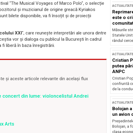
stival "The Musical Voyages of Marco Polo", o selecție
ACTUALITAT
ompozitorul și muzicianul de origine greacă Kyriakos
Reprimare
t bilete disponibile, va fi însoțit și de proiecții
este o cri
comunitate
Măsurile stri
olului XXI
", care reunește interpretări ale unora dintre
Statele Unit
știa vor și dialoga cu publicul la București în cadrul
rândul cerce
i liberă în baza înregistrării.
ACTUALITAT
Cristian 
putea păr
ANPC
Cristian Po
 și aceste articole relevante din același flux
confruntă cu
de la conduc
 concert din lume: violoncelistul Andrei
ACTUALITAT
Bolojan a
un avion d
Președintele
ux Arts
Bolojan, a f
clasa econom