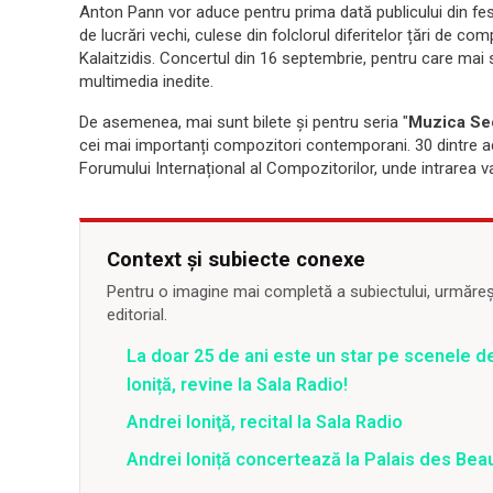
Anton Pann vor aduce pentru prima dată publicului din fe
de lucrări vechi, culese din folclorul diferitelor țări de c
Kalaitzidis. Concertul din 16 septembrie, pentru care mai sun
multimedia inedite.
De asemenea, mai sunt bilete și pentru seria "
Muzica Sec
cei mai importanți compozitori contemporani. 30 dintre ace
Forumului Internațional al Compozitorilor, unde intrarea va f
Context și subiecte conexe
Pentru o imagine mai completă a subiectului, urmărește
editorial.
La doar 25 de ani este un star pe scenele de
Ioniță, revine la Sala Radio!
Andrei Ioniţă, recital la Sala Radio
Andrei Ioniță concertează la Palais des Bea