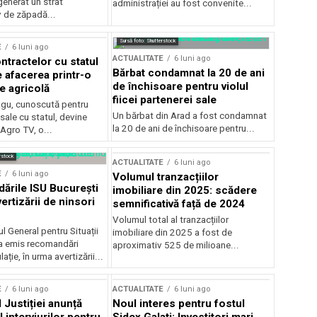
generat un strat
administrației au fost convenite...
v de zăpadă...
Sursă foto: Shutterstock
E
6 luni ago
ACTUALITATE
6 luni ago
ntractelor cu statul
Bărbat condamnat la 20 de ani
e afacerea printr-o
de închisoare pentru violul
e agricolă
fiicei partenerei sale
gu, cunoscută pentru
Un bărbat din Arad a fost condamnat
sale cu statul, devine
la 20 de ani de închisoare pentru...
 Agro TV, o...
rstock
ACTUALITATE
6 luni ago
E
6 luni ago
Volumul tranzacțiilor
rile ISU București
imobiliare din 2025: scădere
ertizării de ninsori
semnificativă față de 2024
Volumul total al tranzacțiilor
l General pentru Situații
imobiliare din 2025 a fost de
a emis recomandări
aproximativ 525 de milioane...
ție, în urma avertizării...
E
6 luni ago
ACTUALITATE
6 luni ago
 Justiției anunță
Noul interes pentru fostul