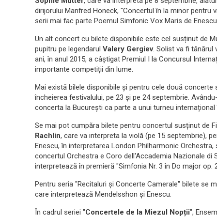
Sophie Mutter
, care va interpreta pe 8 septembrie, alătu
dirijorului Manfred Honeck, "Concertul în la minor pentru 
serii mai fac parte Poemul Simfonic Vox Maris de Enescu 
Un alt concert cu bilete disponibile este cel susținut de
pupitru pe legendarul
Valery Gergiev
. Solist va fi tânăru
ani, în anul 2015, a câștigat Premiul I la Concursul Internaț
importante competiții din lume.
Mai există bilele disponibile și pentru cele două concerte
încheierea festivalului, pe 23 și pe 24 septembrie. Avându-
concerta la București ca parte a unui turneu internațional 
Se mai pot cumpăra bilete pentru concertul susținut de Fi
Rachlin
, care va interpreta la violă (pe 15 septembrie), 
Enescu, în interpretarea London Philharmonic Orchestra, 
concertul Orchestra e Coro dell'Accademia Nazionale di S
interpretează în premieră "Simfonia Nr. 3 în Do major op
Pentru seria "Recitaluri și Concerte Camerale" bilete se
care interpretează Mendelsshon și Enescu.
În cadrul seriei "
Concertele de la Miezul Nopții
", Ensem