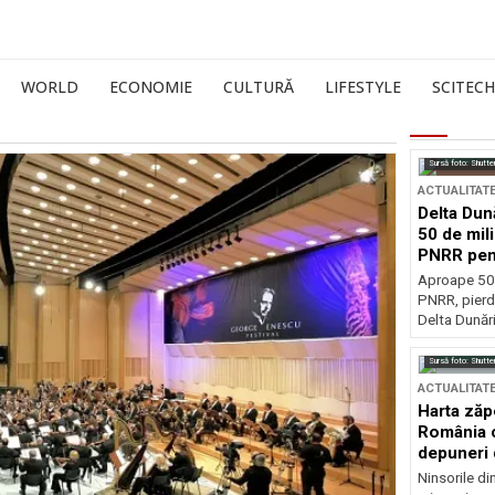
WORLD
ECONOMIE
CULTURĂ
LIFESTYLE
SCITECH
Sursă foto: Shutte
ACTUALITAT
Delta Dun
50 de mil
PNRR pen
esențiale
Aproape 50 
PNRR, pierdu
Delta Dunării
Sursă foto: Shutte
ACTUALITAT
Harta zăp
România c
depuneri 
Ninsorile di