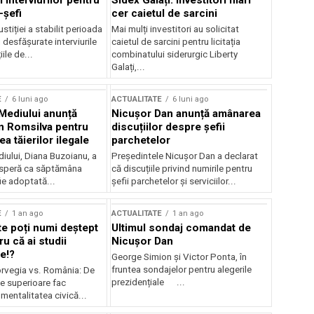
 interviurilor pentru
Sidex Galați: Investitori mari
-șefi
cer caietul de sarcini
stiției a stabilit perioada
Mai mulți investitori au solicitat
i desfășurate interviurile
caietul de sarcini pentru licitația
ile de...
combinatului siderurgic Liberty
Galați,...
E
6 luni ago
ACTUALITATE
6 luni ago
 Mediului anunță
Nicușor Dan anunță amânarea
n Romsilva pentru
discuțiilor despre șefii
 tăierilor ilegale
parchetelor
iului, Diana Buzoianu, a
Președintele Nicușor Dan a declarat
 speră ca săptămâna
că discuțiile privind numirile pentru
fie adoptată...
șefii parchetelor și serviciilor...
E
1 an ago
ACTUALITATE
1 an ago
te poți numi deștept
Ultimul sondaj comandat de
u că ai studii
Nicușor Dan
e!?
George Simion și Victor Ponta, în
fruntea sondajelor pentru alegerile
rvegia vs. România: De
prezidențiale ...
le superioare fac
 mentalitatea civică...