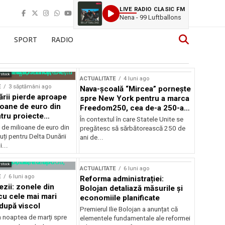
LIVE RADIO CLASIC FM
Nena - 99 Luftballons
SPORT
RADIO
rstock
ACTUALITATE
4 luni ago
E
3 săptămâni ago
Nava-școală “Mircea” pornește
ării pierde aproape
spre New York pentru a marca
ioane de euro din
Freedom250, cea de-a 250-a
tru proiecte
aniversare a Statelor Unite
În contextul în care Statele Unite se
de milioane de euro din
pregătesc să sărbătorească 250 de
ți pentru Delta Dunării
ani de...
...
rstock
ACTUALITATE
6 luni ago
E
6 luni ago
Reforma administrației:
ezii: zonele din
Bolojan detaliază măsurile și
u cele mai mari
economiile planificate
după viscol
Premierul Ilie Bolojan a anunțat că
n noaptea de marți spre
elementele fundamentale ale reformei