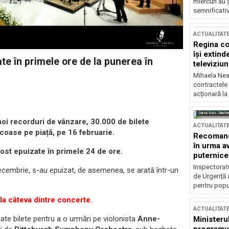
miercuri au 
semnificati
ACTUALITAT
Regina co
își extind
ate în primele ore de la punerea în
televiziun
Mihaela Nea
contractele 
acționară la
Sursă foto: Shutte
noi recorduri de vânzare, 30.000 de bilete
ACTUALITAT
scoase pe piață, pe 16 februarie.
Recomandă
în urma av
fost epuizate în primele 24 de ore.
puternice
Inspectoratu
cembrie, s-au epuizat, de asemenea, se arată într-un
de Urgență 
pentru popula
 la câteva dintre concerte.
ACTUALITAT
nate bilete pentru a o urmări pe violonista
Anne-
Ministerul