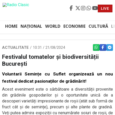
LIVE
HOME
NAȚIONAL
WORLD
ECONOMIE
CULTURĂ
L
ACTUALITATE
10:31 / 21/08/2024
WHATSAPP
FACEBO
TEL
Festivalul tomatelor și biodiversității
București
Voluntarii Semințe cu Suflet organizează un nou
festival dedicat pasionaților de grădinărit!
Acest eveniment este o sărbătoare a diversității provenite
din grădinile gospodarilor și o oportunitate unică de a
descoperi varietăți impresionante de roșii (atât sub formă de
fruct cât și de semințe), precum și alte plante de gradină.
Veți putea admira expoziții cu nenumărate soiuri de roșii, de