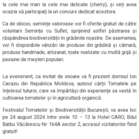
la cele mai mari la cele mai delicate (cherry), și veți avea
ocazia să participați la un concurs dedicat acestora.
Ca de obicei, semințe valoroase vor fi oferite gratuit de către
voluntarii Semințe cu Suflet, sprijinind astfel păstrarea și
răspândirea biodiversității în grădinile noastre. De asemenea,
vor fi disponibile vânzări de produse din grădină și cămară,
produse handmade, artizanat, toate realizate cu multă grijă și
pasiune de meșteri populari.
La eveniment, ca invitat de onoare va fi prezent domnul Ion
Cacazu din Republica Moldova, autorul cărții Tomatele pe
înțelesul tuturor, care va împărtăși din experiența sa vastă în
cultivarea tomatelor și în agricultură organică.
Festivalul Tomatelor și Biodiversității București, va avea loc
pe 24 august 2024 între orele 10 – 13 la Hotel CARO, Bdul
Barbu Văcărescu Nr 164A sector 2, accesul vizitatorilor fiind
gratuit!