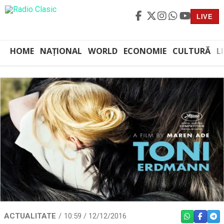
LIVE
HOME
NAȚIONAL
WORLD
ECONOMIE
CULTURĂ
L
ACTUALITATE
10:59 / 12/12/2016
WHATSAPP
FACEBO
TEL