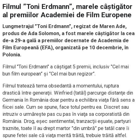
Filmul ”Toni Erdmann”, marele câştigător
al premiilor Academiei de Film Europene
Lungmetrajul ”Toni Erdmann”, regizat de Maren Ade,
produs de Ada Solomon, a fost marele câştigător la cea
de-a 29-a gală a premiilor decernate de Academia de
Film Europeană (EFA), organizată pe 10 decembrie, în
Polonia.
Filmul "Toni Erdmann" a câştigat 5 premii, inclusiv ”Cel mai
bun film european” şi ”Cel mai bun regizor”.
Filmul tratează tema obsedantă a momentului, ruptura
drastică între generaţii. Winfried (tatăl) parcurge distanţe din
Germania în România doar pentru a echilibra viaţa fără sens a
fiicei sale. Cum se spune, face totul pentru ea. Discret sau
intruziv o urmăreşte pas cu pas în viaţa sa corporatistă din
România. Drog, eşec sentimental, tranzacţii eşuate, partyuri
traznite, toate îl au drept martor ”din umbră” pe tatăl care îi
spune fetei sale că viaţa merită trăită, trebuie trăită altfel.