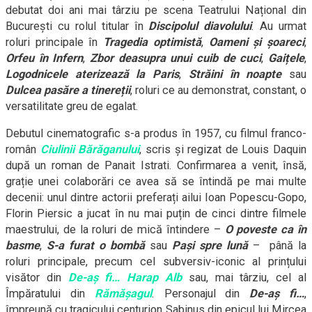
debutat doi ani mai târziu pe scena Teatrului Național din
București cu rolul titular în
Discipolul diavolului
. Au urmat
roluri principale în
Tragedia optimistă
,
Oameni și șoareci
,
Orfeu în Infern
,
Zbor deasupra unui cuib de cuci
,
Gaițele
,
Logodnicele aterizează la Paris
,
Străini în noapte
sau
Dulcea pasăre a tinereții
, roluri ce au demonstrat, constant, o
versatilitate greu de egalat.
Debutul cinematografic s-a produs în 1957, cu filmul franco-
român
Ciulinii Bărăganului
, scris și regizat de Louis Daquin
după un roman de Panait Istrati. Confirmarea a venit, însă,
grație unei colaborări ce avea să se întindă pe mai multe
decenii: unul dintre actorii preferați ailui Ioan Popescu-Gopo,
Florin Piersic a jucat în nu mai puțin de cinci dintre filmele
maestrului, de la roluri de mică întindere –
O poveste ca în
basme
,
S-a furat o bombă
sau
Pași spre lună
– până la
roluri principale, precum cel subversiv-iconic al prințului
visător din
De-aș fi… Harap Alb
sau, mai târziu, cel al
Împăratului din
Rămășagul
. Personajul din
De-aș fi…
,
împreună cu tragicului centurion Sabinus din epicul lui Mircea