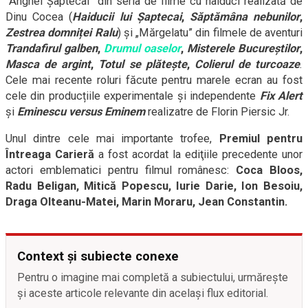
“Anghel Șaptecai” din seria de filme cu haiduci realizată de
Dinu Cocea (
Haiducii lui Șaptecai
,
Săptămâna nebunilor
,
Zestrea domniței Ralu
) și „Mărgelatu” din filmele de aventuri
Trandafirul galben
,
Drumul oaselor
,
Misterele Bucureștilor
,
Masca de argint
,
Totul se plătește
,
Colierul de turcoaze
.
Cele mai recente roluri făcute pentru marele ecran au fost
cele din producțiile experimentale și independente
Fix Alert
și
Eminescu versus Eminem
realizatre de Florin Piersic Jr.
Unul dintre cele mai importante trofee,
Premiul pentru
Întreaga Carieră
a fost acordat la ediţiile precedente unor
actori emblematici pentru filmul românesc:
Coca Bloos,
Radu Beligan, Mitică Popescu, Iurie Darie, Ion Besoiu,
Draga Olteanu-Matei, Marin Moraru, Jean Constantin.
Context și subiecte conexe
Pentru o imagine mai completă a subiectului, urmărește
și aceste articole relevante din același flux editorial.