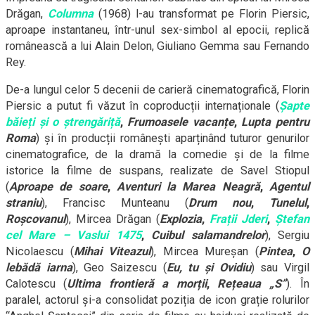
Drăgan,
Columna
(1968) l-au transformat pe Florin Piersic,
aproape instantaneu, într-unul sex-simbol al epocii, replică
românească a lui Alain Delon, Giuliano Gemma sau Fernando
Rey.
De-a lungul celor 5 decenii de carieră cinematografică, Florin
Piersic a putut fi văzut în coproducții internaționale (
Șapte
băieți și o ștrengăriță
,
Frumoasele vacanțe
,
Lupta pentru
Roma
) și în producții românești aparținând tuturor genurilor
cinematografice, de la dramă la comedie și de la filme
istorice la filme de suspans, realizate de Savel Stiopul
(
Aproape de soare
,
Aventuri la Marea Neagră
,
Agentul
straniu
), Francisc Munteanu (
Drum nou
,
Tunelul
,
Roșcovanul
), Mircea Drăgan (
Explozia
,
Frații Jderi
,
Ștefan
cel Mare – Vaslui 1475
,
Cuibul salamandrelor
), Sergiu
Nicolaescu (
Mihai Viteazul
), Mircea Mureșan (
Pintea
,
O
lebădă iarna
), Geo Saizescu (
Eu, tu și Ovidiu
) sau Virgil
Calotescu (
Ultima frontieră a morții
,
Rețeaua „S”
). În
paralel, actorul și-a consolidat poziția de icon grație rolurilor