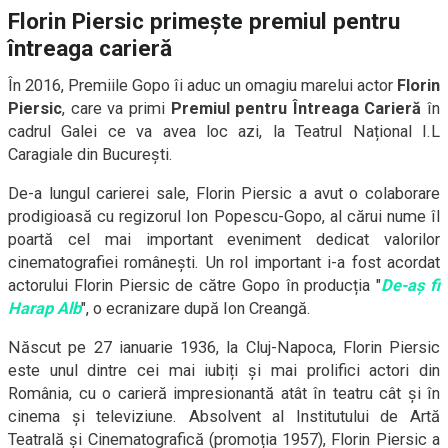
Florin Piersic primește premiul pentru
întreaga carieră
În 2016, Premiile Gopo îi aduc un omagiu marelui actor
Florin
Piersic
, care va primi
Premiul pentru Întreaga Carieră
în
cadrul Galei ce va avea loc azi, la Teatrul Național I.L
Caragiale din București.
De-a lungul carierei sale, Florin Piersic a avut o colaborare
prodigioasă cu regizorul Ion Popescu-Gopo, al cărui nume îl
poartă cel mai important eveniment dedicat valorilor
cinematografiei românești. Un rol important i-a fost acordat
actorului Florin Piersic de către Gopo în producția "
De-aș fi
Harap Alb
", o ecranizare după Ion Creangă.
Născut pe 27 ianuarie 1936, la Cluj-Napoca, Florin Piersic
este unul dintre cei mai iubiți și mai prolifici actori din
România, cu o carieră impresionantă atât în teatru cât și în
cinema și televiziune. Absolvent al Institutului de Artă
Teatrală și Cinematografică (promoția 1957), Florin Piersic a