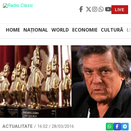
LIVE
HOME
NAȚIONAL
WORLD
ECONOMIE
CULTURĂ
L
ACTUALITATE
16:02 / 28/03/2016
WHATSAPP
FACEBO
TEL